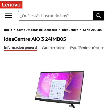
I
d
e
Inicio
>
Computadoras de Escritorio
>
IdeaCentre
>
Serie AIO 300
a
IdeaCentre AIO 3 24IMB05
C
Información general
Características
Esp. Técnicas (Opcional
e
n
t
r
e