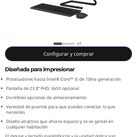
3
i
A
I
IdeaCentre AIO 3 24IMB05
+7
O
Configurar y comprar
(
Diseñada para impresionar
2
Procesadores hasta Intel® Core™ i5 de 10ma generación
Pantalla de 23.8” FHD, táctil opcional
3
Increíbles opciones de almacenamiento
.
Variedad de puertos para que puedas conectar lo que
necesites
8
Diseño atractivo que ahorra espacio y se ve genial en
cualquier habitación
"
El mouse y teclado inalámbricos y la unidad óptica son