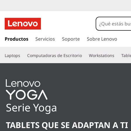
I
r
Productos
Servicios
Soporte
Sobre Lenovo
a
l
Laptops
Computadoras de Escritorio
Workstations
Tabl
c
o
n
t
e
n
i
d
Serie Yoga
o
p
r
TABLETS QUE SE ADAPTAN A TI
i