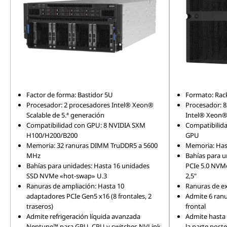
Factor de forma: Bastidor 5U
Formato: Rac
Procesador: 2 procesadores Intel® Xeon®
Procesador: 8
Scalable de 5.ª generación
Intel® Xeon® 
Compatibilidad con GPU: 8 NVIDIA SXM
Compatibilid
H100/H200/B200
GPU
Memoria: 32 ranuras DIMM TruDDR5 a 5600
Memoria: Ha
MHz
Bahías para u
Bahías para unidades: Hasta 16 unidades
PCIe 5.0 NVM
SSD NVMe «hot-swap» U.3
2,5"
Ranuras de ampliación: Hasta 10
Ranuras de e
adaptadores PCIe Gen5 x16 (8 frontales, 2
Admite 6 ranu
traseros)
frontal
Admite refrigeración líquida avanzada
Admite hasta
Neptune™ para GPU, CPU y switches NVLink
la parte poste