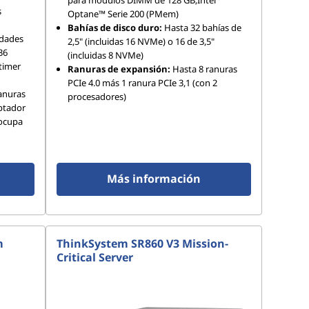
para módulos DIMM de 128 GB;Intel
s
Optane™ Serie 200 (PMem)
Bahías de disco duro:
Hasta 32 bahías de
idades
2,5" (incluidas 16 NVMe) o 16 de 3,5"
36
(incluidas 8 NVMe)
timer
Ranuras de expansión:
Hasta 8 ranuras
PCIe 4.0 más 1 ranura PCIe 3,1 (con 2
anuras
procesadores)
aptador
 ocupa
Más información
m
ThinkSystem SR860 V3 Mission-
Critical Server