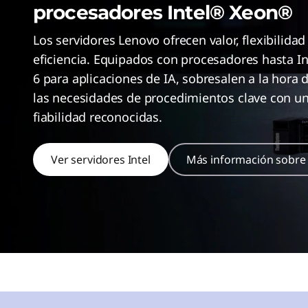
r
procesadores Intel® Xeon®
n
s
c
Los servidores Lenovo ofrecen valor, flexibilida
i
p
eficiencia. Equipados con procesadores hasta 
a
6 para aplicaciones de IA, sobresalen a la hora d
l
las necesidades de procedimientos clave con un
fiabilidad reconocidas.
Ver servidores Intel
Más información sobre 