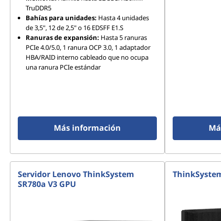
TruDDR5
Bahías para unidades:
Hasta 4 unidades
de 3,5", 12 de 2,5" o 16 EDSFF E1.S
Ranuras de expansión:
Hasta 5 ranuras
PCIe 4.0/5.0, 1 ranura OCP 3.0, 1 adaptador
HBA/RAID interno cableado que no ocupa
una ranura PCIe estándar
Más información
Má
Servidor Lenovo ThinkSystem
ThinkSystem
SR780a V3 GPU