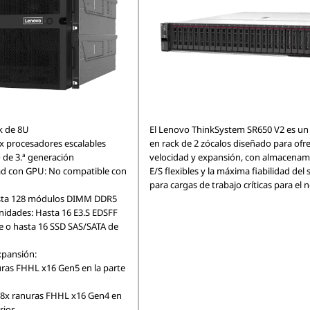
k de 8U
El Lenovo ThinkSystem SR650 V2 es un 
x procesadores escalables
en rack de 2 zócalos diseñado para ofr
de 3.ª generación
velocidad y expansión, con almacenam
ad con GPU: No compatible con
E/S flexibles y la máxima fiabilidad del 
para cargas de trabajo críticas para el 
sta 128 módulos DIMM DDR5
nidades: Hasta 16 E3.S EDSFF
e o hasta 16 SSD SAS/SATA de
xpansión:
ras FHHL x16 Gen5 en la parte
 8x ranuras FHHL x16 Gen4 en
rior