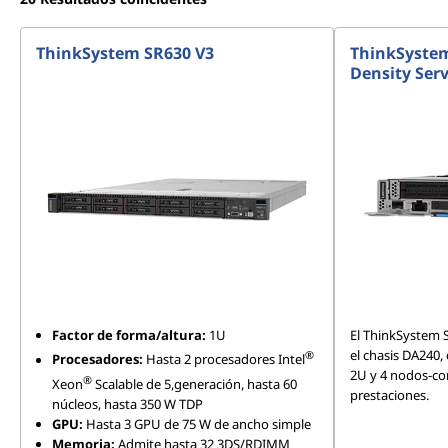
ThinkSystem SR630 V3
ThinkSystem
Density Ser
Factor de forma/altura:
1U
El ThinkSystem 
el chasis DA240,
®
Procesadores:
Hasta 2 procesadores Intel
2U y 4 nodos-co
®
Xeon
Scalable de 5,generación, hasta 60
prestaciones.
núcleos, hasta 350 W TDP
GPU:
Hasta 3 GPU de 75 W de ancho simple
Memoria:
Admite hasta 32 3DS/RDIMM