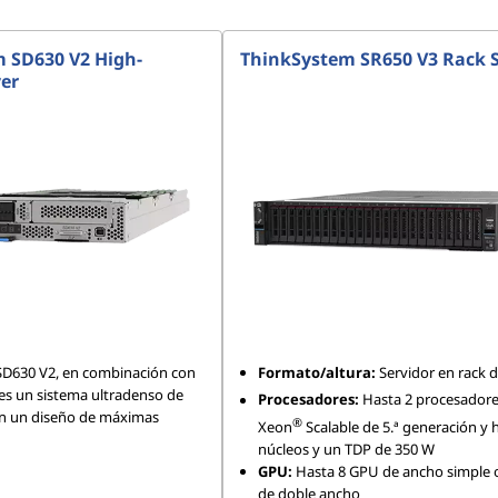
 SD630 V2 High-
ThinkSystem SR650 V3 Rack 
ver
SD630 V2, en combinación con
Formato/altura:
Servidor en rack 
 es un sistema ultradenso de
Procesadores:
Hasta 2 procesadore
n un diseño de máximas
®
Xeon
Scalable de 5.ª generación y 
núcleos y un TDP de 350 W
GPU:
Hasta 8 GPU de ancho simple 
de doble ancho