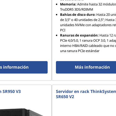
Memoria:
Admite hasta 32 módulo
TruDDR5 3DS/RDIMM
Bahías de disco duro:
Hasta 20 un
de 3,5” o 40 unidades de 2,5”; Hasta 
unidades NVMe con adaptadores re
PCI
Ranuras de expansión:
Hasta 12 r
PCIe 4,0/5.0, 1 ranura OCP 3.0, 1 ad
interno HBA/RAID cableado que no
una ranura PCIe estándar
s información
Más información
 SR950 V3
Servidor en rack ThinkSyste
SR650 V2