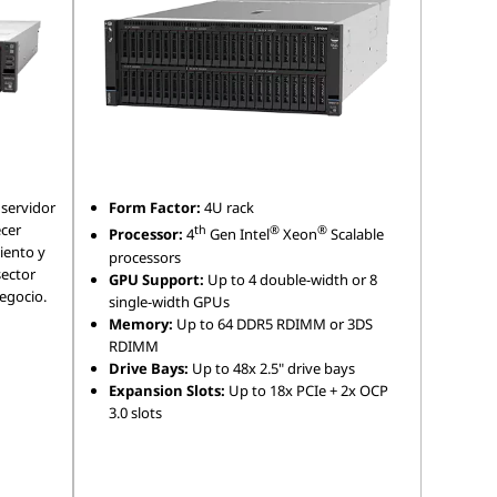
servidor
Form Factor:
4U rack
ecer
th
®
®
Processor:
4
Gen Intel
Xeon
Scalable
iento y
processors
sector
GPU Support:
Up to 4 double-width or 8
negocio.
single-width GPUs
Memory:
Up to 64 DDR5 RDIMM or 3DS
RDIMM
Drive Bays:
Up to 48x 2.5" drive bays
Expansion Slots:
Up to 18x PCIe + 2x OCP
3.0 slots