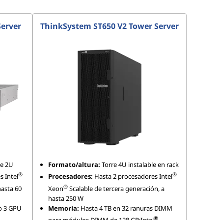
Server
ThinkSystem ST650 V2 Tower Server
de 2U
Formato/altura:
Torre 4U instalable en rack
®
®
s Intel
Procesadores:
Hasta 2 procesadores Intel
®
hasta 60
Xeon
Scalable de tercera generación, a
hasta 250 W
o 3 GPU
Memoria:
Hasta 4 TB en 32 ranuras DIMM
®