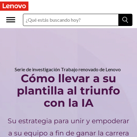
C
ó
m
o
l
l
Serie de investigación Trabajo renovado de Lenovo
Cómo llevar a su
e
plantilla al triunfo
v
con la IA
a
Su estrategia para unir y empoderar
r
a su equipo a fin de ganar la carrera