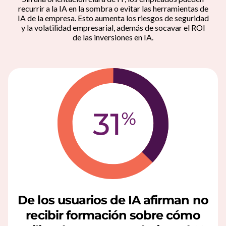
a
recurrir a la IA en la sombra o evitar las herramientas de
IA de la empresa. Esto aumenta los riesgos de seguridad
y la volatilidad empresarial, además de socavar el ROI
a
de las inversiones en IA.
l
t
r
i
u
n
f
De los usuarios de IA afirman no
o
recibir formación sobre cómo