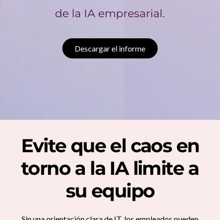
a
de la IA empresarial.
s
u
Descargar el informe
p
l
a
n
Evite que el caos en
t
torno a la IA limite a
i
su equipo
l
l
Sin una orientación clara de IT, los empleados pueden