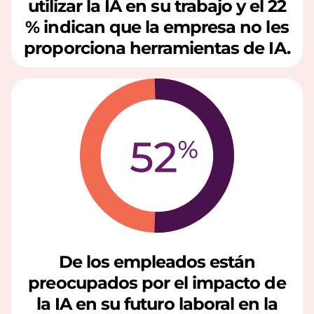
c
utilizar la IA en su trabajo y el 22
% indican que la empresa no les
o
proporciona herramientas de IA.
n
l
a
I
A
De los empleados están
preocupados por el impacto de
la IA en su futuro laboral en la