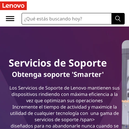
S
e
r
v
i
Servicios de Soporte
c
Obtenga soporte 'Smarter'
i
Los Servicios de Soporte de Lenovo mantienen sus
o
dispositivos rindiendo con máxima eficiencia a la
vez que optimizan sus operaciones
s
Incremente el tiempo de actividad y maximice la
utilidad de cualquier tecnología con una gama de
d
servicios de soporte /span>
diseñados para no abandonarle nunca cuando se