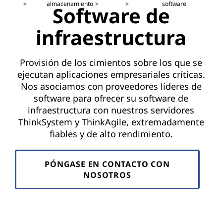
i
almacenamiento
software
Software de
n
infraestructura
f
r
Provisión de los cimientos sobre los que se
ejecutan aplicaciones empresariales críticas.
a
Nos asociamos con proveedores líderes de
software para ofrecer su software de
e
infraestructura con nuestros servidores
ThinkSystem y ThinkAgile, extremadamente
s
fiables y de alto rendimiento.
t
PÓNGASE EN CONTACTO CON
r
NOSOTROS
u
c