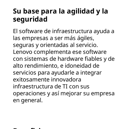
t
Su base para la agilidad y la
seguridad
u
r
El software de infraestructura ayuda a
las empresas a ser más ágiles,
a
seguras y orientadas al servicio.
Lenovo complementa ese software
|
con sistemas de hardware fiables y de
alto rendimiento, e idoneidad de
L
servicios para ayudarle a integrar
exitosamente innovadora
e
infraestructura de TI con sus
n
operaciones y así mejorar su empresa
en general.
o
v