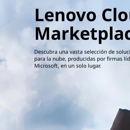
d
n
Lenovo Cl
M
c
i
a
p
Marketpla
a
r
l
k
Descubra una vasta selección de soluc
para la nube, producidas por firmas l
e
Microsoft, en un solo lugar.
t
p
l
a
c