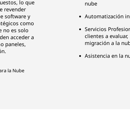
uestos, lo que
nube
e revender
e software y
Automatización i
ratégicos como
Servicios Profesio
 no es solo
clientes a evaluar
eden acceder a
migración a la nu
mo paneles,
ón.
Asistencia en la 
ara la Nube