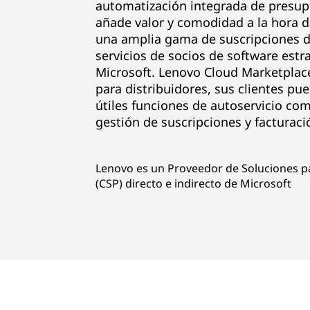
S
automatización integrada de presup
añade valor y comodidad a la hora d
h
una amplia gama de suscripciones d
servicios de socios de software est
o
Microsoft. Lenovo Cloud Marketplace
para distribuidores, sus clientes pu
p
útiles funciones de autoservicio co
f
gestión de suscripciones y facturaci
o
Lenovo es un Proveedor de Soluciones p
r
(CSP) directo e indirecto de Microsoft
S
o
f
t