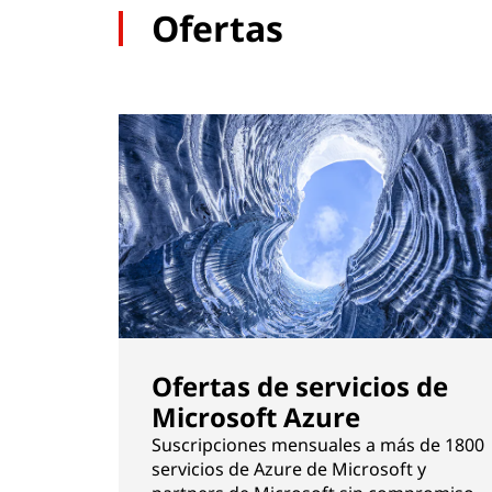
Ofertas
w
a
r
e
Ofertas de servicios de
Microsoft Azure
Suscripciones mensuales a más de 1800
servicios de Azure de Microsoft y