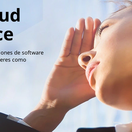
oud
ce
iones de software
íderes como