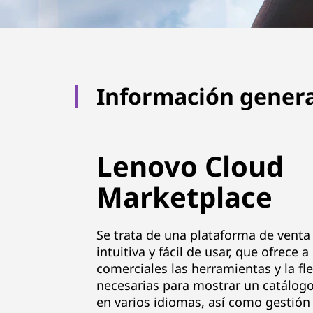
e
|
O
Información genera
n
e
Lenovo Cloud
-
Marketplace
s
t
Se trata de una plataforma de venta
intuitiva y fácil de usar, que ofrece a
o
comerciales las herramientas y la fle
p
necesarias para mostrar un catálog
en varios idiomas, así como gestión 