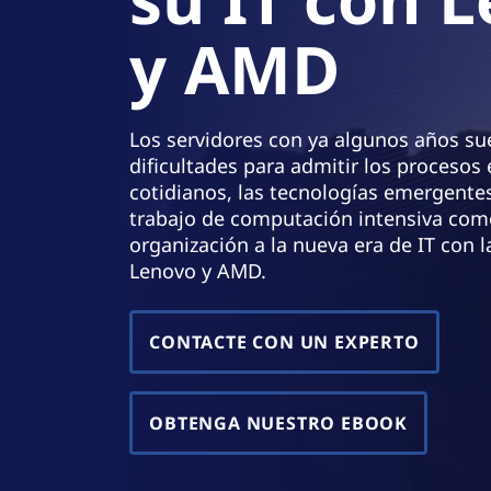
n
y AMD
c
i
p
a
l
Los servidores con ya algunos años su
dificultades para admitir los procesos
cotidianos, las tecnologías emergentes
trabajo de computación intensiva como
organización a la nueva era de IT con 
Lenovo y AMD.
CONTACTE CON UN EXPERTO
OBTENGA NUESTRO EBOOK