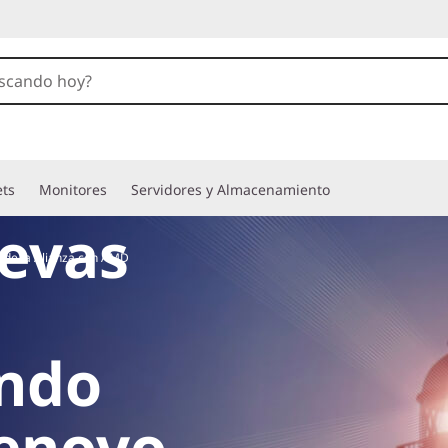
ets
Monitores
Servidores y Almacenamiento
evas
a de la Alianza con AMD
ndo
Lenovo