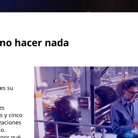
 no hacer nada
es su
es
s y cinco
zaciones
to.
 por qué