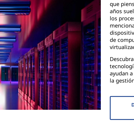
que piens
años suel
los proce
menciona
dispositi
de compu
virtualiza
Descubra
tecnologí
ayudan a 
la gestió