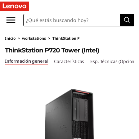
T
h
i
Inicio
>
workstations
>
ThinkStation P
n
ThinkStation P720 Tower (Intel)
k
Información general
Características
Esp. Técnicas (Opcional
S
t
a
t
i