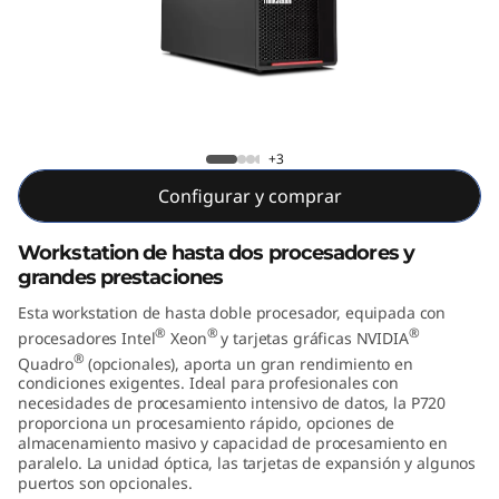
o
n
P
7
ThinkStation P720 Tower (Intel)
+3
2
Configurar y comprar
0
Workstation de hasta dos procesadores y
grandes prestaciones
T
Esta workstation de hasta doble procesador, equipada con
o
®
®
®
procesadores Intel
Xeon
y tarjetas gráficas NVIDIA
®
Quadro
(opcionales), aporta un gran rendimiento en
w
condiciones exigentes. Ideal para profesionales con
necesidades de procesamiento intensivo de datos, la P720
e
proporciona un procesamiento rápido, opciones de
almacenamiento masivo y capacidad de procesamiento en
paralelo. La unidad óptica, las tarjetas de expansión y algunos
r
puertos son opcionales.