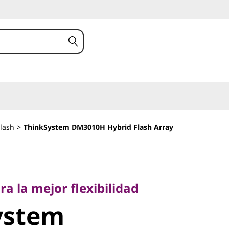
lash
>
ThinkSystem DM3010H Hybrid Flash Array
la mejor flexibilidad
stem
ra la mejor flexibilidad
ystem
 Hybrid