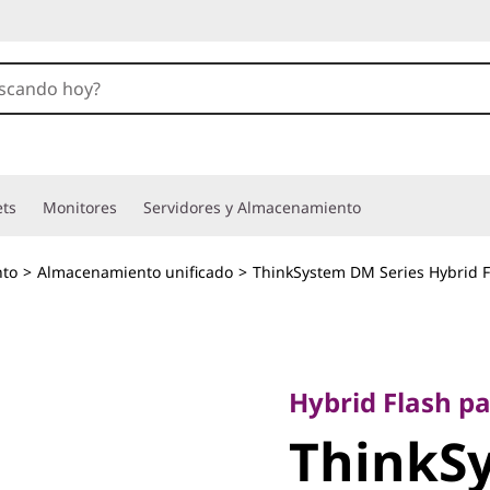
ets
Monitores
Servidores y Almacenamiento
to
>
Almacenamiento unificado
>
ThinkSystem DM Series Hybrid F
Hybrid Flash para 
ThinkSy
Hybrid Flash pa
ThinkS
DM3010H