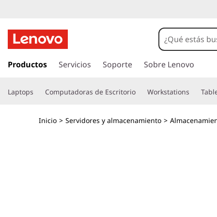
T
h
i
I
r
Productos
Servicios
Soporte
Sobre Lenovo
n
a
l
k
Laptops
Computadoras de Escritorio
Workstations
Tabl
c
o
S
n
Inicio
>
Servidores y almacenamiento
>
Almacenamien
t
y
e
n
s
i
d
t
o
p
e
r
i