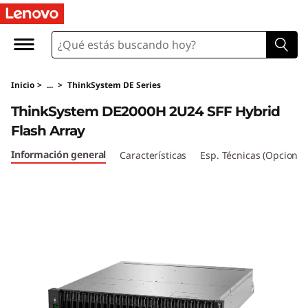
M
a
t
Inicio
>
...
>
ThinkSystem DE Series
r
ThinkSystem DE2000H 2U24 SFF Hybrid
i
Flash Array
z
Información general
Características
Esp. Técnicas (Opcional
d
e
f
l