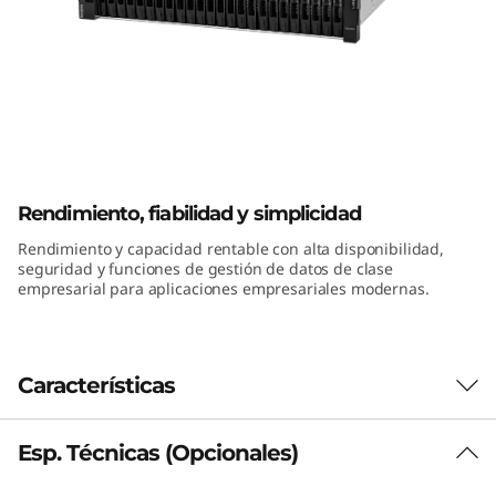
a
s
h
h
ThinkSystem DE2000H 2U24 SFF
í
Hybrid Flash Array
Rendimiento, fiabilidad y simplicidad
b
Rendimiento y capacidad rentable con alta disponibilidad,
seguridad y funciones de gestión de datos de clase
r
empresarial para aplicaciones empresariales modernas.
i
d
Características
o
Esp. Técnicas (Opcionales)
Rendimiento y disponibilidad
d
La matriz de memoria flash híbrida