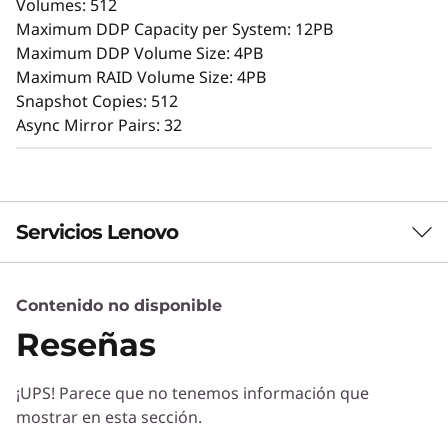
Volumes: 512
La intuitiva GUI mediante navegador simplifica
Maximum DDP Capacity per System: 12PB
la configuración y el mantenimiento, a la vez
Maximum DDP Volume Size: 4PB
que ofrece posibilidades de mantenimiento
Maximum RAID Volume Size: 4PB
para ofrecer rendimiento, integridad de datos,
Snapshot Copies: 512
fiabilidad y seguridad de forma constante.
Async Mirror Pairs: 32
Servicios Lenovo
Contenido no disponible
Servicios de Soluciones
Reseñas
Diseñe la mejor estrategia para su empresa.
Trabajaremos con usted para hallar la solución
¡UPS! Parece que no tenemos información que
correcta para sus exclusivas necesidades
mostrar en esta sección.
empresariales.
Protección avanzada de datos