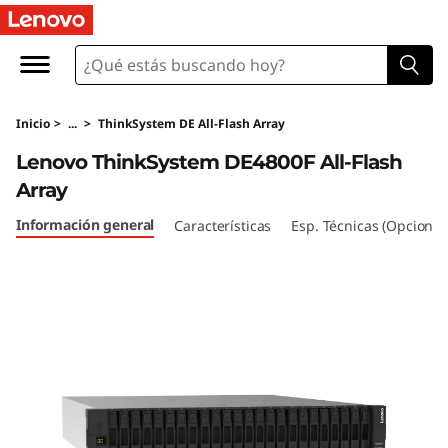
M
a
t
Inicio
>
...
>
ThinkSystem DE All-Flash Array
r
Lenovo ThinkSystem DE4800F All-Flash
i
Array
z
Información general
Características
Esp. Técnicas (Opcional
t
o
t
a