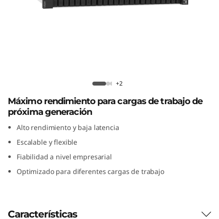
l
m
e
n
Lenovo ThinkSystem DE4800F All-
t
Flash Array
+2
Máximo rendimiento para cargas de trabajo de
e
próxima generación
f
Alto rendimiento y baja latencia
Escalable y flexible
l
Fiabilidad a nivel empresarial
a
Optimizado para diferentes cargas de trabajo
s
h
Características