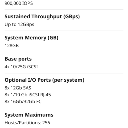
m
900,000 IOPS
D
Sustained Throughput (GBps)
Up to 12GBps
E
4
System Memory (GB)
128GB
8
Simplicidad y gestión demostradas
Base ports
0
El escalado resulta muy fácil gracias a las
4x 10/25G iSCSI
herramientas de diseño modular y fácil uso
0
incorporadas. Empiece a trabajar con sus
Optional I/O Ports (per system)
datos en cuestión de minutos. Su gran
F
8x 12Gb SAS
flexibilidad de configuración, ajuste del
8x 1/10 Gb iSCSI RJ-45
rendimiento a medida y control total de la
8x 16Gb/32Gb FC
ubicación de los datos permiten a los
administradores maximizar el rendimiento y la
System Maximums
facilidad de uso.
Hosts/Partitions: 256