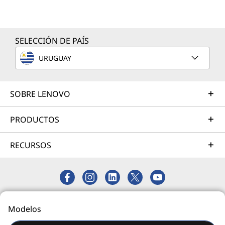
Sus necesidades son específicas, y nuestros expertos consultores y
técnicos pueden resolverlas con su extensa experiencia en el sector y
profundos conocimientos técnicos.
SELECCIÓN DE PAÍS
URUGUAY
SOBRE LENOVO
PRODUCTOS
RECURSOS
© 2026 Lenovo. Todos los derechos reservados.
Modelos
Privacidad
Mapa del Sitio