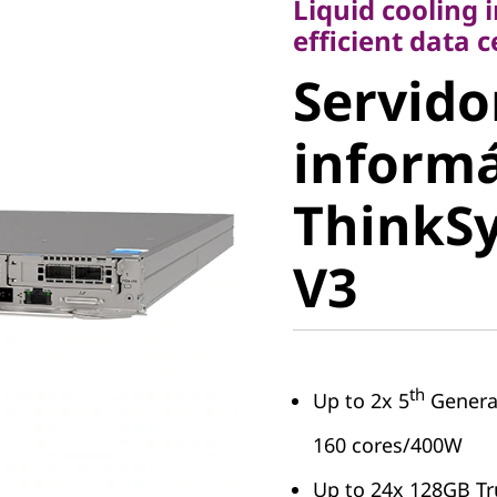
Liquid cooling 
Servidor
efficient data 
Servido
informá
informá
ThinkSy
ThinkS
V3
V3
th
Up to 2x 5
Genera
160 cores/400W
Up to 24x 128GB T