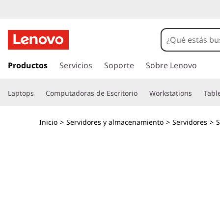
T
h
i
I
r
Productos
Servicios
Soporte
Sobre Lenovo
n
a
l
k
Laptops
Computadoras de Escritorio
Workstations
Tabl
c
o
S
n
Inicio
>
Servidores y almacenamiento
>
Servidores
>
t
y
e
n
s
i
d
t
o
p
e
r
i