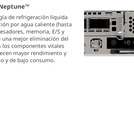
 Neptune™
a de refrigeración líquida
ción por agua caliente (hasta
ocesadores, memoria, E/S y
e una mejor eliminación del
s los componentes vitales
recen mayor rendimiento y
so y de bajo consumo.