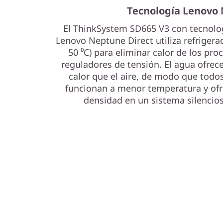
e
Tecnología Lenovo
r
El ThinkSystem SD665 V3 con tecnologí
Lenovo Neptune Direct utiliza refrigera
v
50 ⁰C) para eliminar calor de los pr
reguladores de tensión. El agua ofrec
e
calor que el aire, de modo que todo
r
funcionan a menor temperatura y of
densidad en un sistema silencio