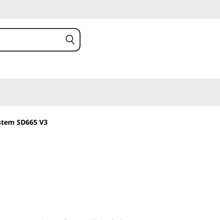
ystem SD665 V3
ovation for a highly
ter