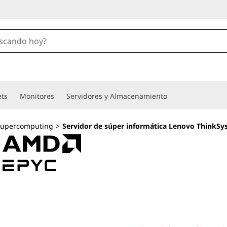
ets
Monitores
Servidores y Almacenamiento
Supercomputing
>
Servidor de súper informática Lenovo ThinkS
Liquid cooling inn
efficient data cen