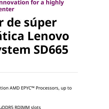
innovation for a highly
 de súper
center
r de súper
tica Lenovo
tica Lenovo
stem SD665
ystem SD665
tion AMD EPYC™ Processors, up to
ruDDR5 RDIMM slots