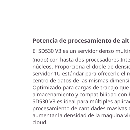
i
-
N
o
Potencia de procesamiento de al
d
El SD530 V3 es un servidor denso mult
(nodo) con hasta dos procesadores Inte
o
núcleos. Proporciona el doble de dens
servidor 1U estándar para ofrecerle e
d
centro de datos de las mismas dimensi
Optimizado para cargas de trabajo que
e
almacenamiento y compatibilidad con P
A
SD530 V3 es ideal para múltiples aplic
procesamiento de cantidades masivas d
l
aumentar la densidad de la máquina vir
cloud.
t