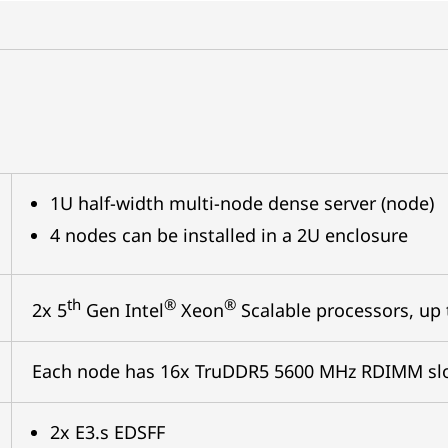
1U half-width multi-node dense server (node)
4 nodes can be installed in a 2U enclosure
th
®
®
2x 5
Gen Intel
Xeon
Scalable processors, up
Each node has 16x TruDDR5 5600 MHz RDIMM sl
2x E3.s EDSFF