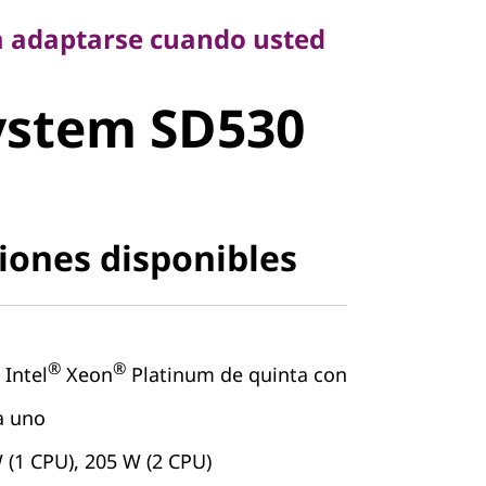
 adaptarse cuando usted
stem SD530
ystem SD530
iones disponibles
®
®
 Intel
Xeon
Platinum de quinta con
a uno
 (1 CPU), 205 W (2 CPU)