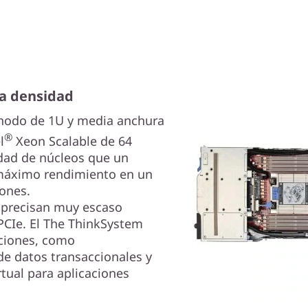
ta densidad
inodo de 1U y media anchura
®
l
Xeon Scalable de 64
idad de núcleos que un
l máximo rendimiento en un
ones.
 precisan muy escaso
CIe. El The ThinkSystem
aciones, como
e datos transaccionales y
tual para aplicaciones