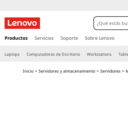
T
h
i
I
r
Productos
Servicios
Soporte
Sobre Lenovo
n
a
l
k
Laptops
Computadoras de Escritorio
Workstations
Tabl
c
o
S
n
Inicio
>
Servidores y almacenamiento
>
Servidores
>
M
t
y
e
n
s
i
d
t
o
p
e
r
i