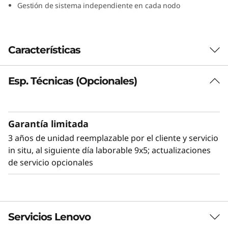
Gestión de sistema independiente en cada nodo
t
i
Características
-
n
Esp. Técnicas (Opcionales)
o
d
Garantía limitada
3 años de unidad reemplazable por el cliente y servicio
o
in situ, al siguiente día laborable 9x5; actualizaciones
s
de servicio opcionales
u
l
Flexible y alta densidad
Servicios Lenovo