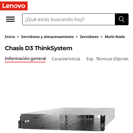
C
h
a
Inicio
>
Servidores y almacenamiento
>
Servidores
>
Multi-Node
s
Chasis D3 ThinkSystem
i
Información general
Características
Esp. Técnicas (Opcional
s
p
a
r
a