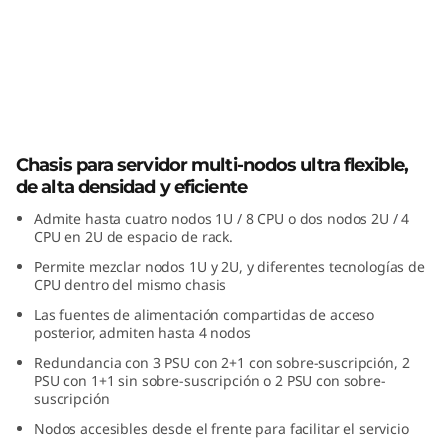
s
e
r
v
Chasis D3 ThinkSystem
i
Chasis para servidor multi-nodos ultra flexible,
de alta densidad y eficiente
d
Admite hasta cuatro nodos 1U / 8 CPU o dos nodos 2U / 4
CPU en 2U de espacio de rack.
o
Permite mezclar nodos 1U y 2U, y diferentes tecnologías de
CPU dentro del mismo chasis
r
Las fuentes de alimentación compartidas de acceso
posterior, admiten hasta 4 nodos
m
Redundancia con 3 PSU con 2+1 con sobre-suscripción, 2
u
PSU con 1+1 sin sobre-suscripción o 2 PSU con sobre-
suscripción
l
Nodos accesibles desde el frente para facilitar el servicio