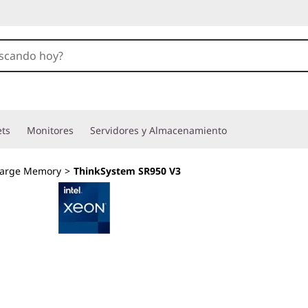
ets
Monitores
Servidores y Almacenamiento
Large Memory
>
ThinkSystem SR950 V3
Rendimiento, escal
excepcionales