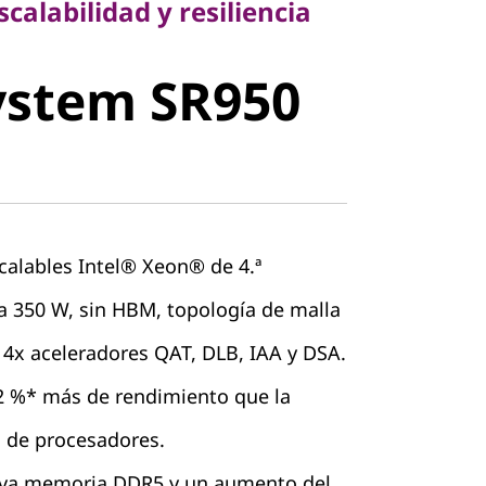
calabilidad y resiliencia
stem SR950
ystem SR950
calables Intel® Xeon® de 4.ª
a 350 W, sin HBM, topología de malla
 4x aceleradores QAT, DLB, IAA y DSA.
2 %* más de rendimiento que la
 de procesadores.
eva memoria DDR5 y un aumento del