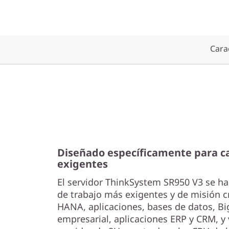
c
a
l
Carac
S
e
r
v
Diseñado específicamente para ca
e
exigentes
r
El servidor ThinkSystem SR950 V3 se ha
de trabajo más exigentes y de misión c
HANA, aplicaciones, bases de datos, Big
empresarial, aplicaciones ERP y CRM, y v