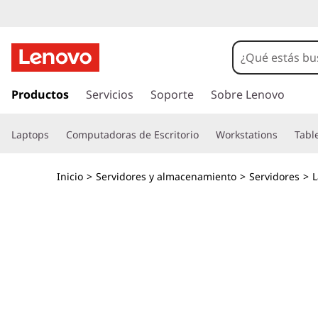
T
h
i
I
r
Productos
Servicios
Soporte
Sobre Lenovo
n
a
l
k
Laptops
Computadoras de Escritorio
Workstations
Tabl
c
o
S
n
Inicio
>
Servidores y almacenamiento
>
Servidores
>
t
y
e
n
s
i
d
t
o
p
e
r
i