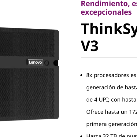
Rendimiento, es
ThinkSy
excepcionales
ThinkS
V3
V3
8x procesadores es
generación de hast
de 4 UPI; con hasta
Ofrece hasta un 17
primera generación
Hasta 32 TB de nu