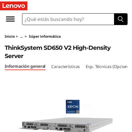
T
h
i
Inicio
>
...
>
Súper informática
n
ThinkSystem SD650 V2 High-Density
k
Server
S
Información general
Características
Esp. Técnicas (Opcional
y
s
t
e