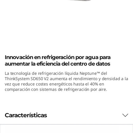
m
S
D
6
ThinkSystem SD650 V2 High-Density
5
Server
Innovación en refrigeración por agua para
0
aumentar la eficiencia del centro de datos
La tecnología de refrigeración líquida Neptune™ del
V
ThinkSystem SD650 V2 aumenta el rendimiento y densidad a la
vez que reduce costes energéticos hasta el 40% en
2
comparación con sistemas de refrigeración por aire.
Características