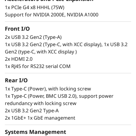
1x PCIe G4 x8 HHHL (75W)
Support for NVIDIA 2000E, NVIDIA A1000
Front I/O
Seguro. Conectado. Fiable.
2x USB 3.2 Gen2 (Type-A)
Los usuarios en el perímetro precisan acceso
1x USB 3.2 Gen2 (Type-C, with XCC display), 1x USB 3.2
constante a la información para tomar
Gen2 (type-C, with XCC display )
decisiones mejor fundadas, pero esto puede
2x HDMI 2.0
constituir un desafío. El ThinkEdge SE100 está
1x RJ45 for RS232 serial COM
diseñado para dar solución a este problema
mediante excepcionales velocidades de
Rear I/O
conexión opcional con cable de 1G o 10G. Este
1x Type-C (Power), with locking screw
servidor compacto y fiables está diseñado para
1x Type-C (Power, BMC USB 2.0), support power
manejar distintas cargas de trabajo Edge.
redundancy with locking screw
Puede configurarse, activarse, gestionarse e
2x USB 3.2 Gen2 Type-A
incluso desbloquearse remotamente en caso
2x 1GbE+ 1x GbE management
de intrusión utilizando ThinkShield Key Vault
Portal y su app de usuario.
Systems Management