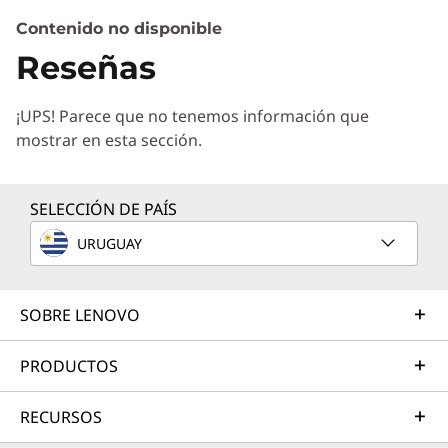
Contenido no disponible
Servicios de Soluciones
Reseñas
Diseñe la mejor estrategia para su empresa.
Trabajaremos con usted para hallar la solución
¡UPS! Parece que no tenemos información que
correcta para sus exclusivas necesidades
mostrar en esta sección.
empresariales.
Más información
SELECCIÓN DE PAÍS
URUGUAY
Servicios de Implementación
Acelere su tiempo de llegada a la productividad. Le
ayudaremos a simplificar la implementación de nuevas
SOBRE LENOVO
tecnologías para que pueda concentrarse en su
empresa.
PRODUCTOS
Más información
RECURSOS