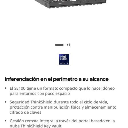
e
g
u
r
ThinkEdge SE100
+1
o
c
o
Inferenciación en el perímetro a su alcance
n
El SE100 tiene un formato compacto que lo hace idóneo
para entornos con poco espacio
f
Seguridad ThinkShield durante todo el ciclo de vida,
protección contra manipulación física y almacenamiento
i
cifrado de claves
a
Gestión remota integral a través del portal basado en la
nube ThinkShield Key Vault