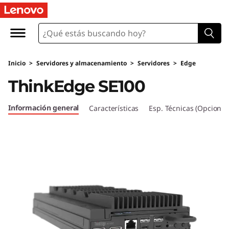
C
o
m
Inicio
>
Servidores y almacenamiento
>
Servidores
>
Edge
p
ThinkEdge SE100
a
Información general
Características
Esp. Técnicas (Opcional
c
t
o
y
s