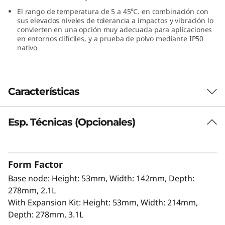
b
El rango de temperatura de 5 a 45℃. en combinación con
sus elevados niveles de tolerancia a impactos y vibración lo
convierten en una opción muy adecuada para aplicaciones
i
en entornos difíciles, y a prueba de polvo mediante IP50
nativo
l
i
Características
d
a
Esp. Técnicas (Opcionales)
Diseño innovador para el perímetro
d
El ThinkEdge SE100 ofrece un 100% de
potencia en un formato un 76% más reducido,
a
Form Factor
por lo que resulta ideal para espacios
confinados sin comprometer el rendimiento.
Base node: Height: 53mm, Width: 142mm, Depth:
t
Incluye opciones de seguridad y es fácil de
278mm, 2.1L
gestionar con Lenovo XClarity Controller. Esta
With Expansion Kit: Height: 53mm, Width: 214mm,
o
combinación es perfecta para aplicaciones
Depth: 278mm, 3.1L