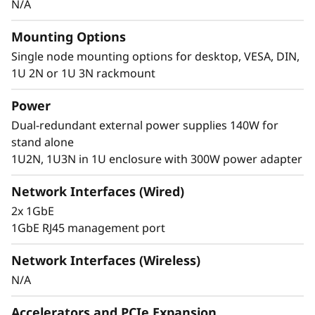
N/A
El ThinkEdge SE100 combina la capacidad de
®
los procesadores Intel
Core™ Ultra 7. Estas
Mounting Options
tecnologías combinan avanzadas capacidades
Single node mounting options for desktop, VESA, DIN,
para IA, eficiencia en el consumo y elevada
1U 2N or 1U 3N rackmount
potencia de procesamiento para satisfacer los
exigentes requisitos de la computación
Power
perimetral.
Dual-redundant external power supplies 140W for
stand alone
1U2N, 1U3N in 1U enclosure with 300W power adapter
Network Interfaces (Wired)
2x 1GbE
1GbE RJ45 management port
Network Interfaces (Wireless)
N/A
Accelerators and PCIe Expansion