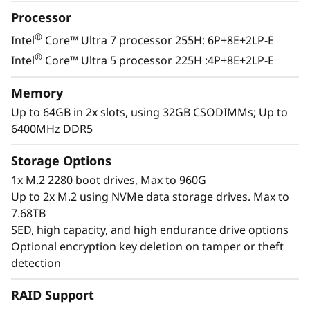
d
perimetrales que precisen elevado
Processor
rendimiento, baja latencia y consumo eficiente
a
para analítica mediante IA.
®
Intel
Core™ Ultra 7 processor 255H: 6P+8E+2LP-E
®
p
Intel
Core™ Ultra 5 processor 225H :4P+8E+2LP-E
r
Memory
Up to 64GB in 2x slots, using 32GB CSODIMMs; Up to
u
6400MHz DDR5
e
Storage Options
b
1x M.2 2280 boot drives, Max to 960G
Up to 2x M.2 using NVMe data storage drives. Max to
a
7.68TB
SED, high capacity, and high endurance drive options
Optional encryption key deletion on tamper or theft
detection
RAID Support
Excepcional rendimiento y funcionalidad