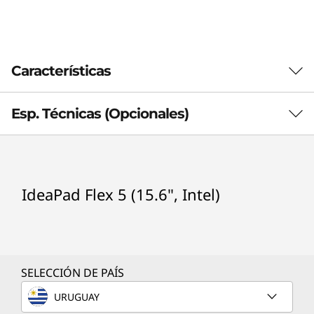
t
e
Características
l
)
Esp. Técnicas (Opcionales)
Procesador (opcionales)
IdeaPad Flex 5 (15.6", Intel)
®
Intel
Core™ i3-1115G4
®
Intel
Core™ i5-1135G7
®
Intel
Core™ i7-1165G7
®
Intel
Core™ i3-1005G1
SELECCIÓN DE PAÍS
®
Intel
Core™ i5-1035G1
®
URUGUAY
Intel
Core™ i7-1065G7