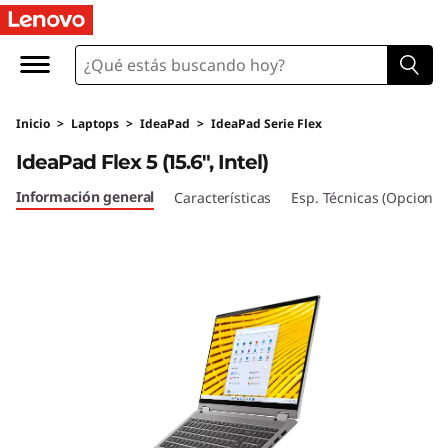
I
d
e
Inicio
>
Laptops
>
IdeaPad
>
IdeaPad Serie Flex
a
IdeaPad Flex 5 (15.6", Intel)
P
Información general
Características
Esp. Técnicas (Opcional
a
d
F
l
e