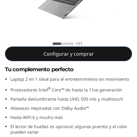
x
5
(
1
IdeaPad Flex 5 (15.6", Intel)
+11
5
Configurar y comprar
.
Tu complemento perfecto
6
Laptop 2 en 1 ideal para el entretenimiento en movimiento
®
"
Procesadores Intel
Core™ de hasta la 11va generación
Pantalla deslumbrante hasta UHD, 500 nits y multitouch
,
Altavoces mejorados con Dolby Audio™
I
Hasta WiFi 6 y mucho más
El lector de huellas es opcional; algunos puertos y el color
n
pueden variar