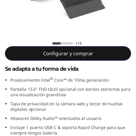
1
5
,
6
IdeaPad 5i (15,6", Intel)
+15
"
Configurar y comprar
,
Se adapta a tu forma de vida
I
®
Procesamiento Intel
Core™ de 10ma generación
n
Pantalla 15.6" FHD táctil opcional con bordes estrechos para
una visualización grandiosa
t
Tapa de privacidad en la cámara web y lector de huellas
digitales opcional
e
Altavoces Dolby Audio™ orientados al usuario
Incluye 1 puerto USB-C & soporta Rapid Charge para que
l
siempre tengas batería