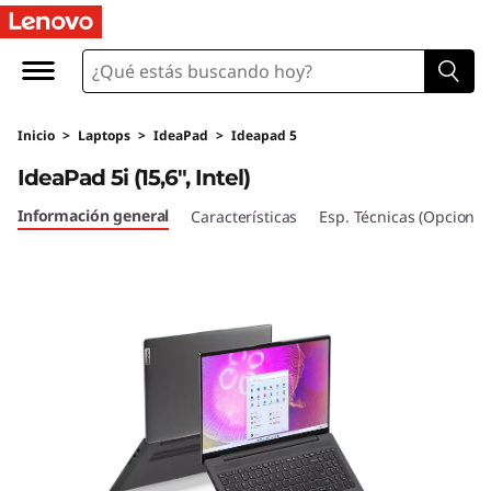
I
d
e
Inicio
>
Laptops
>
IdeaPad
>
Ideapad 5
a
IdeaPad 5i (15,6", Intel)
P
Información general
Características
Esp. Técnicas (Opcional
a
d
5
i
(