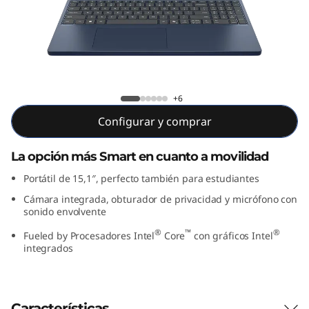
P
a
d
S
Lenovo IdeaPad Slim 3i Gen 10 15 inch
+6
l
Intel
Configurar y comprar
i
La opción más Smart en cuanto a movilidad
m
Portátil de 15,1″, perfecto también para estudiantes
Cámara integrada, obturador de privacidad y micrófono con
3
sonido envolvente
i
®
™
®
Fueled by Procesadores Intel
Core
con gráficos Intel
integrados
G
e
Características