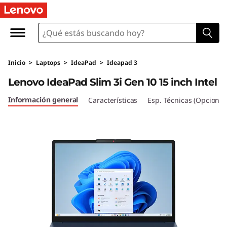
L
e
n
Inicio
>
Laptops
>
IdeaPad
>
Ideapad 3
o
Lenovo IdeaPad Slim 3i Gen 10 15 inch Intel
v
Información general
Características
Esp. Técnicas (Opcional
o
I
d
e
a