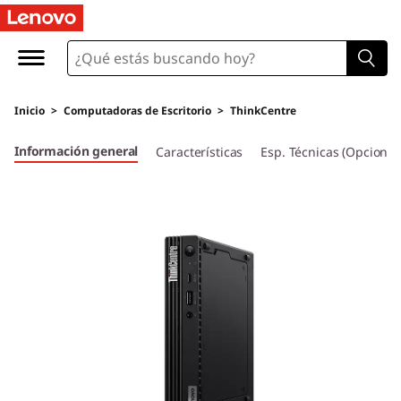
T
h
i
Inicio
>
Computadoras de Escritorio
>
ThinkCentre
n
Información general
Características
Esp. Técnicas (Opcional
k
C
e
n
t
r