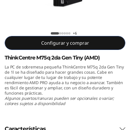
e
M
7
+6
5
Configurar y comprar
q
ThinkCentre M75q 2da Gen Tiny (AMD)
2
La PC de sobremesa pequeña ThinkCentre M75q 2da Gen Tiny
de 1l se ha diseñado para hacer grandes cosas. Cabe en
d
cualquier lugar de tu lugar de trabajo y su potente
rendimiento AMD PRO ayuda a tu negocio a avanzar. También
a
es fácil de gestionar y ampliar, con un diseño duradero y
funciones prácticas.
G
Algunos puertos/ranuras pueden ser opcionales o variar;
colores sujetos a disponibilidad
e
n
Características