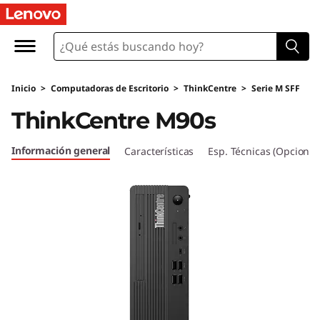
T
h
i
Inicio
>
Computadoras de Escritorio
>
ThinkCentre
>
Serie M SFF
n
ThinkCentre M90s
k
Información general
Características
Esp. Técnicas (Opcional
C
e
n
t
r