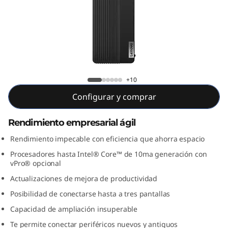
e
M
9
0
ThinkCentre M90s
+10
s
Configurar y comprar
S
Rendimiento empresarial ágil
F
Rendimiento impecable con eficiencia que ahorra espacio
F
Procesadores hasta Intel® Core™ de 10ma generación con
vPro® opcional
(
Actualizaciones de mejora de productividad
I
Posibilidad de conectarse hasta a tres pantallas
Capacidad de ampliación insuperable
n
Te permite conectar periféricos nuevos y antiguos