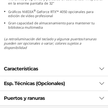
en la enorme pantalla de 32"
(
®
Gráficos NVIDIA
GeForce RTX™ 4050 opcionales para
3
edición de vídeo profesional
Gran capacidad de almacenamiento para mantener tu
2
biblioteca multimedia
”
La retroiluminación del teclado y algunos puertos/ranuras
pueden ser opcionales o variar; colores sujetos a
,
disponibilidad
I
n
Características
t
Esp. Técnicas (Opcionales)
Aprovecha tu creatividad
e
Crea contenido de primera clase que asombre
l
Puertos y ranuras
a todo el mundo gracias a los procesadores
Rendimiento
®
Intel
Core™ i9 de 13.a generación, la amplia