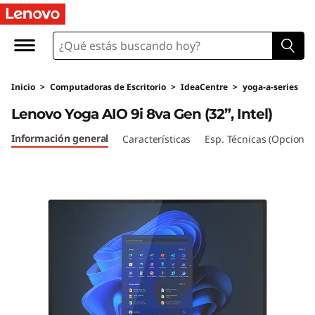
L
e
n
Inicio
>
Computadoras de Escritorio
>
IdeaCentre
>
yoga-a-series
o
Lenovo Yoga AIO 9i 8va Gen (32”, Intel)
v
Información general
Características
Esp. Técnicas (Opcional
o
Y
o
g
a