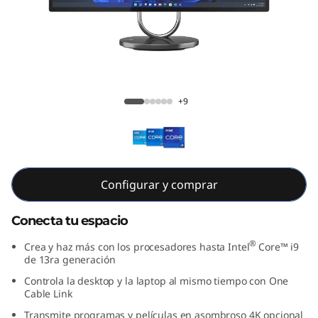
A
I
O
9
Lenovo Yoga AIO 9i 8va Gen (32”, Intel)
+9
i
8
v
Configurar y comprar
a
Conecta tu espacio
G
®
Crea y haz más con los procesadores hasta Intel
Core™ i9
de 13ra generación
e
Controla la desktop y la laptop al mismo tiempo con One
Cable Link
n
Transmite programas y películas en asombroso 4K opcional