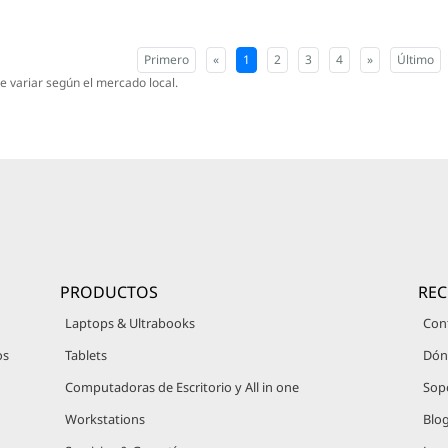
Primero
«
1
2
3
4
»
Último
e variar según el mercado local.
PRODUCTOS
RE
Laptops & Ultrabooks
Con
os
Tablets
Dón
Computadoras de Escritorio y All in one
Sop
Workstations
Blo