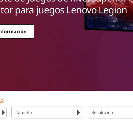
tor para juegos Lenovo Legion
nformación
monitor para juegos Lenovo Legion
da
Tamaño
Resolución