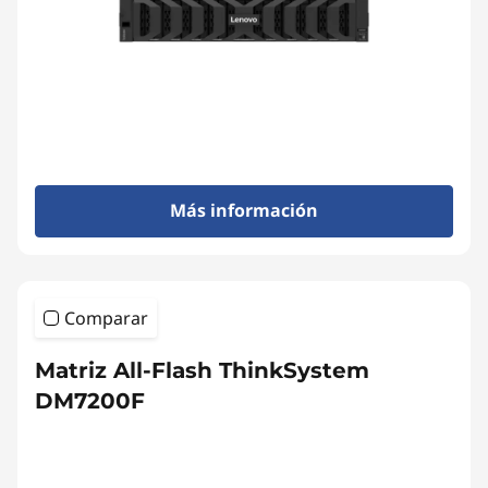
y
Más información
Comparar
Matriz All-Flash ThinkSystem
DM7200F