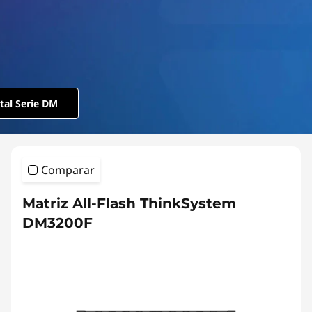
l
-
F
l
tal Serie DM
a
s
Comparar
h
Matriz All-Flash ThinkSystem
A
DM3200F
r
r
a