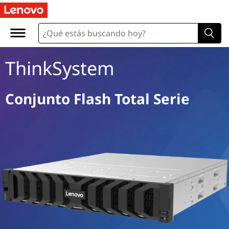
D
M
S
ThinkSystem
e
r
Conjunto Flash Total Serie
i
e
s
A
l