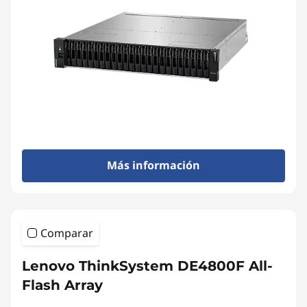
r
r
a
y
Más información
Comparar
Lenovo ThinkSystem DE4800F All-
Flash Array