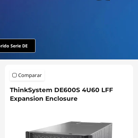
m
D
E
S
rido Serie DE
e
r
Comparar
i
ThinkSystem DE600S 4U60 LFF
e
Expansion Enclosure
s
H
y