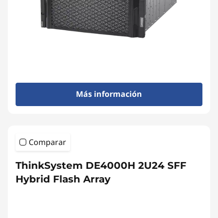
b
r
i
d
F
Más información
l
a
Comparar
s
ThinkSystem DE4000H 2U24 SFF
h
Hybrid Flash Array
A