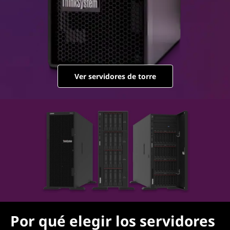
r
s
Ver servidores de torre
Por qué elegir los servidores