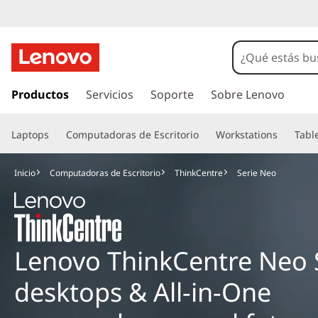
I
r
Productos
Servicios
Soporte
Sobre Lenovo
a
l
Laptops
Computadoras de Escritorio
Workstations
Tabl
c
o
n
Inicio
Computadoras de Escritorio
ThinkCentre
Serie Neo
t
e
n
i
d
Lenovo ThinkCentre Neo S
o
p
desktops & All-in-One
r
i