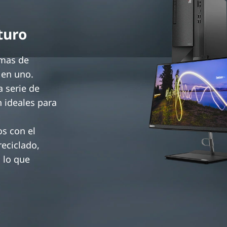
o
turo
emas de
 en uno.
a serie de
 ideales para
os con el
reciclado,
 lo que