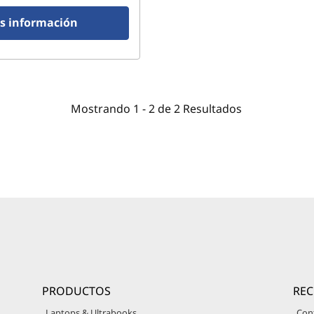
s información
Mostrando
1 -
2
de
2
Resultados
PRODUCTOS
RE
Laptops & Ultrabooks
Con