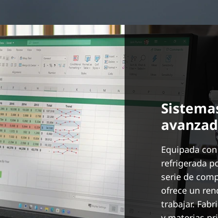
Sistemas
avanzad
Equipada con 
refrigerada po
serie de com
ofrece un ren
trabajar. Fab
y materias pr