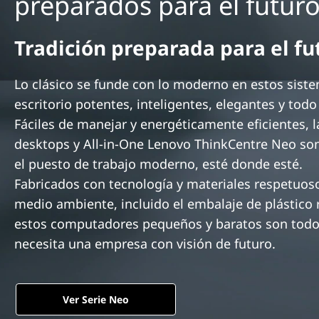
preparados para el futur
n
c
i
Tradición preparada para el fu
p
a
Lo clásico se funde con lo moderno en estos sist
l
escritorio potentes, inteligentes, elegantes y todo
Fáciles de manejar y energéticamente eficientes, l
desktops y All-in-One Lenovo ThinkCentre Neo son
el puesto de trabajo moderno, esté donde esté.
Fabricados con tecnología y materiales respetuos
medio ambiente, incluido el embalaje de plástico 
estos computadores pequeños y baratos son todo
necesita una empresa con visión de futuro.
Ver Serie Neo