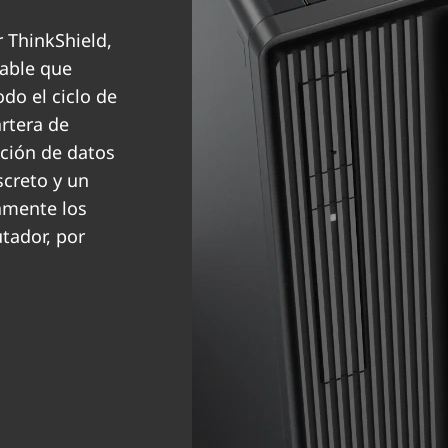
 ThinkShield,
zable que
do el ciclo de
artera de
ación de datos
screto y un
camente los
tador, por