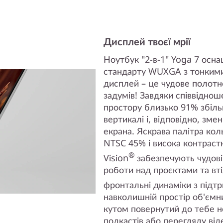
Дисплей твоєї мрії
Ноутбук "2-в-1" Yoga 7 ос
стандарту WUXGA з тонкими
дисплей – це чудове полотно
задумів! Завдяки співвіднош
простору близько 91% збіль
вертикалі і, відповідно, зм
екрана. Яскрава палітра кол
NTSC 45% і висока контрастн
®
Vision
забезпечують чудові
роботи над проєктами та вт
фронтальні динаміки з під
навколишній простір об'ємн
кутом повернутий до тебе н
подкастів або перегляду від