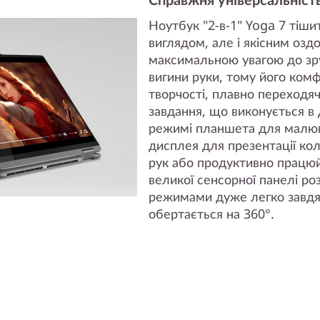
Ноутбук "2-в-1" Yoga 7 тіши
виглядом, але і якісним оз
максимальною увагою до зру
вигини руки, тому його ком
творчості, плавно переходя
завдання, що виконується в
режимі планшета для малюв
дисплея для презентації кол
рук або продуктивно працю
великої сенсорної панелі р
режимами дуже легко завдя
обертається на 360°.