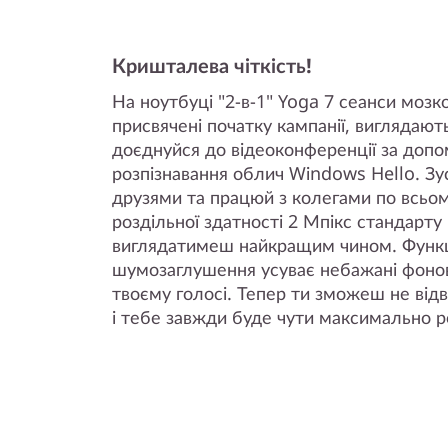
Кришталева чіткість!
На ноутбуці "2-в-1" Yoga 7 сеанси мозк
присвячені початку кампанії, виглядают
доєднуйся до відеоконференції за доп
розпізнавання облич Windows Hello. Зу
друзями та працюй з колегами по всьому
роздільної здатності 2 Мпікс стандарту
виглядатимеш найкращим чином. Функц
шумозаглушення усуває небажані фонові
твоєму голосі. Тепер ти зможеш не відв
і тебе завжди буде чути максимально р