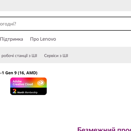
Підтримка
Про Lenovo
робочі станції з ШІ
Сервіси з ШІ
n-1 Gen 9 (16, AMD)
Безмежний простір
Безмежний прос