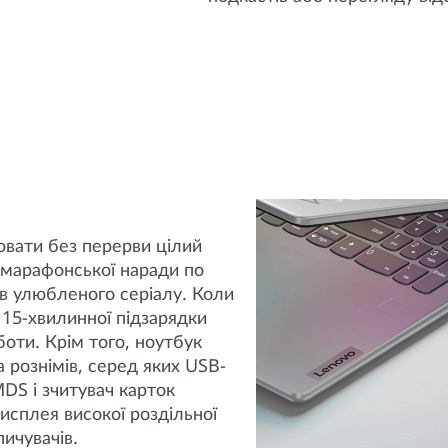
ювати без перерви цілий
я марафонської наради по
дів улюбленого серіалу. Коли
15-хвилинної підзарядки
оти. Крім того, ноутбук
рознімів, серед яких USB-
DS і зчитувач карток
исплея високої роздільної
пичувачів.