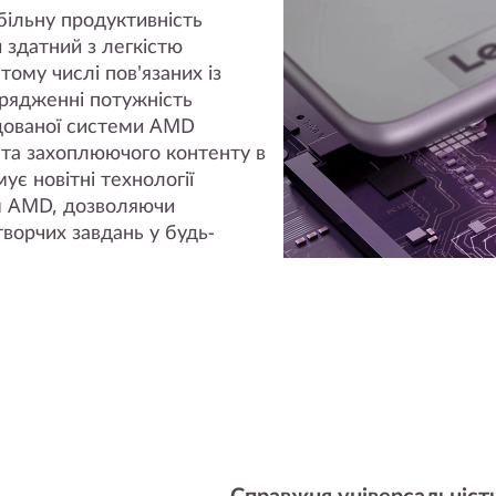
більну продуктивність
 здатний з легкістю
тому числі пов'язаних із
орядженні потужність
дованої системи AMD
 та захоплюючого контенту в
є новітні технології
м AMD, дозволяючи
ворчих завдань у будь-
Справжня універсальніст