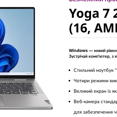
Yoga 7 2
Yoga 7 
(16, AMD
(16, AM
Windows — новий рівень
Зустрічай комп’ютер, з
Стильний ноутбук "
Чотири режими вико
Великий екран із я
Веб-камера станда
для забезпечення чі