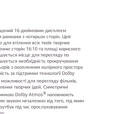
нащений 16-дюймовим дисплеєм
 рамками з чотирьох сторін. Цей
 для втілення всіх твоїх творчих
енню сторін 16:10 та площі корисного
шується місце для перегляду по
еншується необхідність прокручування
ьорів з охопленням колірного простору
ість за підтримки технології Dolby
 можливості для перегляду фільмів,
ілення творчих ідей. Симетричні
®
тримкою Dolby Atmos
наповнюють
им звуком незалежно від того, під яким
оутбук під час прослуховування
ео.