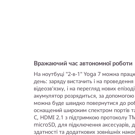
Вражаючий час автономної роботи
На ноутбуці "2-в-1" Yoga 7 можна прац
день: заряду вистачить і на проведенн
відеозв'язку, і на перегляд нових епізо
акумулятор розрядиться, за допомогою 
можна буде швидко повернутися до роб
оснащений широким спектром портів та 
C, HDMI 2.1 з підтримкою протоколу TM
microSD, для підключення аксесуарів, д
здатності та додаткових зовнішніх нако