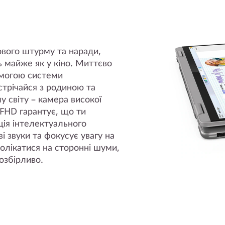
ового штурму та наради,
ь майже як у кіно. Миттєво
омогою системи
стрічайся з родиною та
 світу – камера високої
 FHD гарантує, що ти
ія інтелектуального
 звуки та фокусує увагу на
олікатися на сторонні шуми,
озбірливо.