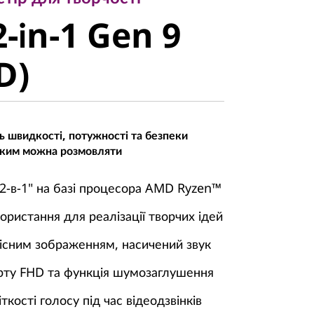
-in-1 Gen 9
2-in-1 Gen 9
)
D)
 швидкості, потужності та безпеки
 яким можна розмовляти
2-в-1" на базі процесора AMD Ryzen™
ристання для реалізації творчих ідей
кісним зображенням, насичений звук
рту FHD та функція шумозаглушення
ткості голосу під час відеодзвінків