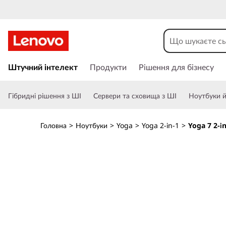
П
е
Штучний інтелект
Продукти
Рішення для бізнесу
р
е
Гібридні рішення з ШІ
Сервери та сховища з ШІ
Ноутбуки й 
й
т
и
Головна
>
Ноутбуки
>
Yoga
>
Yoga 2-in-1
>
Yoga 7 2-i
д
о
о
с
н
о
в
н
о