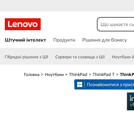
L
e
n
П
е
Штучний інтелект
Продукти
Рішення для бізнесу
o
р
е
v
Гібридні рішення з ШІ
Сервери та сховища з ШІ
Ноутбуки й 
й
т
o
и
Головна
>
Ноутбуки
>
ThinkPad
>
ThinkPad T
>
ThinkP
д
T
о
о
h
с
н
i
о
в
n
н
о