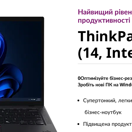
продуктивності т
Найвищий рівен
ThinkPad
продуктивності
ThinkPa
(14, Intel
(14, Int
0Оптимізуйте бізнес-рез
Зробіть нові ПК на Win
Супертонкий, легк
бізнес-ноутбук
Підвищена продукти