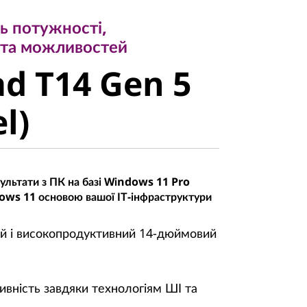
а можливостей
ь потужності,
 T14 Gen 5
 та можливостей
d T14 Gen 5
)
el)
ультати з ПК на базі Windows 11 Pro
dows 11 основою вашої ІТ-інфраструктури
ий і високопродуктивний 14-дюймовий
вність завдяки технологіям ШІ та