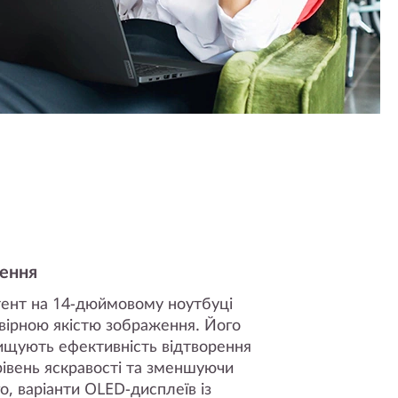
ження
тент на 14-дюймовому ноутбуці
вірною якістю зображення. Його
вищують ефективність відтворення
івень яскравості та зменшуючи
о, варіанти OLED-дисплеїв із