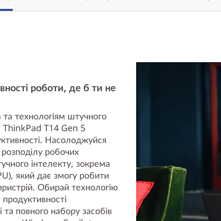
вності роботи, де б ти не
 та технологіям штучного
 ThinkPad T14 Gen 5
уктивності. Насолоджуйся
 розподілу робочих
тучного інтелекту, зокрема
), який дає змогу робити
пристрій. Обирай технологію
, продуктивності
і та повного набору засобів