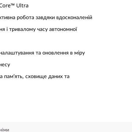
Core™ Ultra
тивна робота завдяки вдосконаленій
я і тривалому часу автономної
налаштування та оновлення в міру
несу
 пам’ять, сховище даних та
німи