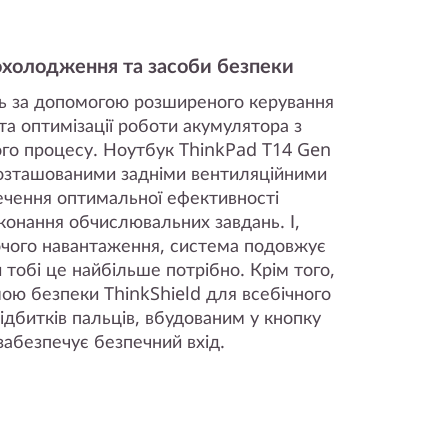
охолодження та засоби безпеки
ь за допомогою розширеного керування
а оптимізації роботи акумулятора з
ого процесу. Ноутбук ThinkPad T14 Gen
розташованими задніми вентиляційними
ечення оптимальної ефективності
конання обчислювальних завдань. І,
очого навантаження, система подовжує
 тобі це найбільше потрібно. Крім того,
ою безпеки ThinkShield для всебічного
відбитків пальців, вбудованим у кнопку
абезпечує безпечний вхід.