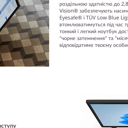
роздільною здатністю до 2,8
Vision® забезпечують насич
Eyesafe® і TÜV Low Blue Lig
втомлюватимуться під час тр
тонкий і легкий ноутбук дос
"чорне затемнення" та "міся
відповідатиме твоєму особ
оступу