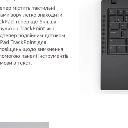
епер містить тактильні
дами зору легко знаходити
ackPad тепер ще більша –
лятор TrackPoint як і
відтепер подвійним дотиком
Pad TrackPoint для
 сповіщень щодо вимкнення
опомогою панелі інструментів
мови в текст.