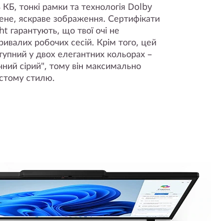
 КБ, тонкі рамки та технологія Dolby
ене, яскраве зображення. Сертифікати
ht гарантують, що твої очі не
ивалих робочих сесій. Крім того, цей
тупний у двох елегантних кольорах –
чний сірий", тому він максимально
истому стилю.