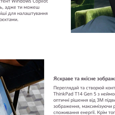
истент Windows Copilot
ть, адже ти можеш
віші для налаштування
оєктами.
Яскраве та якісне зобра
Переглядай та створюй кон
ThinkPad T14 Gen 5 з неймо
оптичні рішення від 3M під
зображення, максимізуючи р
споживання енергії. Крім тог