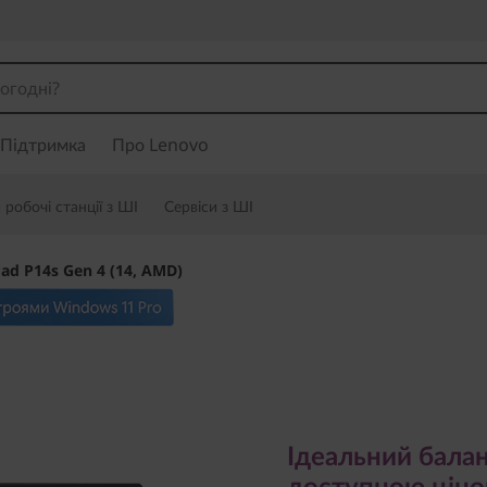
Підтримка
Про Lenovo
робочі станції з ШІ
Сервіси з ШІ
ad P14s Gen 4 (14, AMD)
Ідеальний баланс 
доступною ціною
Ідеальний бала
доступною цін