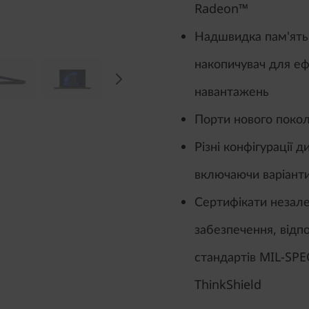
Radeon™
Надшвидка пам'ять 
накопичувач для е
навантажень
Порти нового покол
Різні конфігурації д
включаючи варіанти
Сертифікати незал
забезпечення, відп
стандартів MIL-SPE
ThinkShield