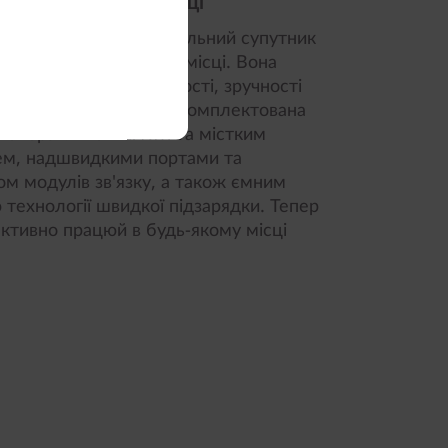
ти у будь-якому місці
4 (14″ AMD) — це ідеальний супутник
а в будь-якому іншому місці. Вона
 високої продуктивності, зручності
ересування. Система укомплектована
оперативної пам'яті та містким
ем, надшвидкими портами та
м модулів зв'язку, а також ємним
технології швидкої підзарядки. Тепер
ктивно працюй в будь-якому місці