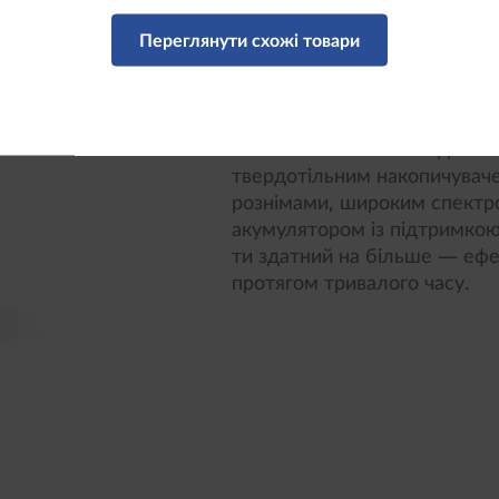
Ідеальний вибір для робо
Переглянути схожі товари
Модель ThinkPad P14s Gen 
для роботи в офісі, вдома т
розроблена для забезпечення
використання та свободи п
великим обсягом швидкісної 
твердотільним накопичувач
рознімами, широким спектро
акумулятором із підтримкою 
ти здатний на більше — ефе
протягом тривалого часу.