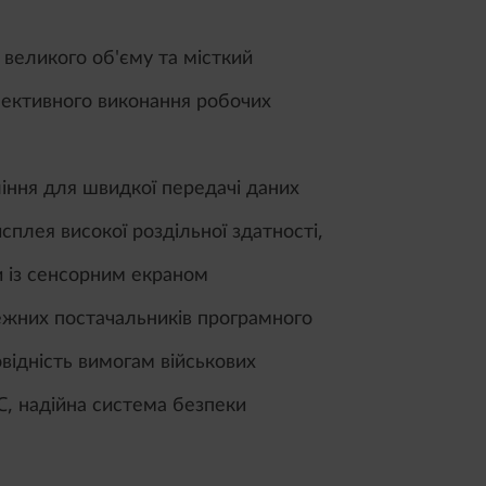
великого об'єму та місткий
фективного виконання робочих
іння для швидкої передачі даних
исплея високої роздільної здатності,
 із сенсорним екраном
ежних постачальників програмного
овідність вимогам військових
C, надійна система безпеки