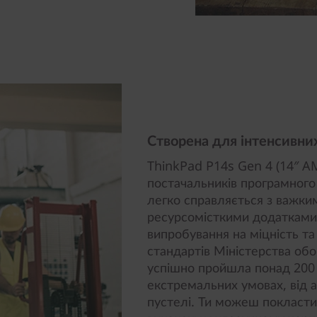
Створена для інтенсивни
ThinkPad P14s Gen 4 (14″ A
постачальників програмного
легко справляється з важк
ресурсомісткими додатками
випробування на міцність та
стандартів Міністерства об
успішно пройшла понад 200 п
екстремальних умовах, від а
пустелі. Ти можеш покласти