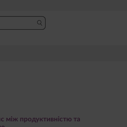
між продуктивністю та
нс між продуктивністю та
ою