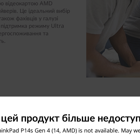
ою відеокартою AMD
йверів. Це ідеальний вибір
акож фахівців у галузі
є підтримка режиму Ultra
нергоспоживання та
ь.
 цей продукт більше недосту
inkPad P14s Gen 4 (14, AMD) is not available. May w