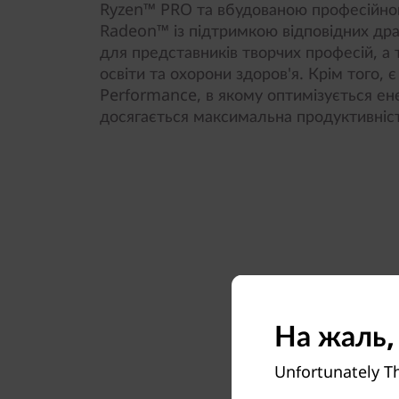
Ryzen™ PRO та вбудованою професійн
Radeon™ із підтримкою відповідних дра
для представників творчих професій, а т
освіти та охорони здоров'я. Крім того, 
Performance, в якому оптимізується е
досягається максимальна продуктивніст
На жаль,
Unfortunately Th