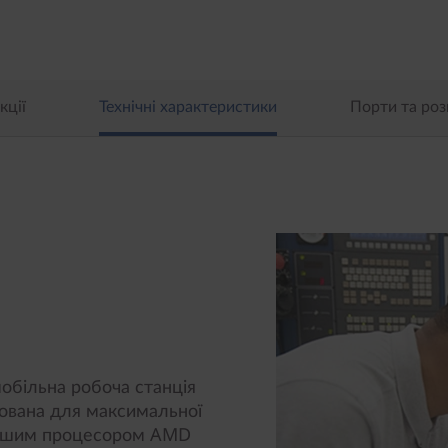
кції
Технічні характеристики
Порти та роз
мобільна робоча станція
зована для максимальної
вішим процесором AMD