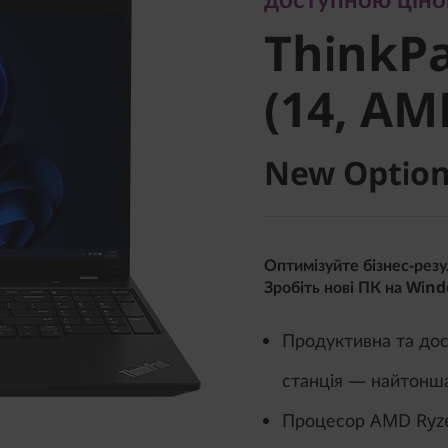
ThinkPa
ThinkPa
4 (14, A
(14, AM
New Option
Оптимізуйте бізнес-резу
Зробіть нові ПК на Win
Продуктивна та дос
станція — найтонша
Процесор AMD Ryze