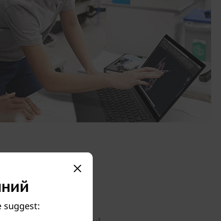
пний
e suggest: