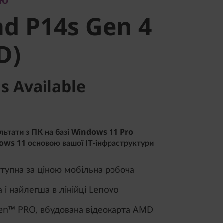
d P14s Gen
d P14s Gen 4
MD)
D)
s Available
льтати з ПК на базі Windows 11 Pro
dows 11 основою вашої ІТ-інфраструктури
тупна за ціною мобільна робоча
 і найлегша в лінійці Lenovo
n™ PRO, вбудована відеокарта AMD