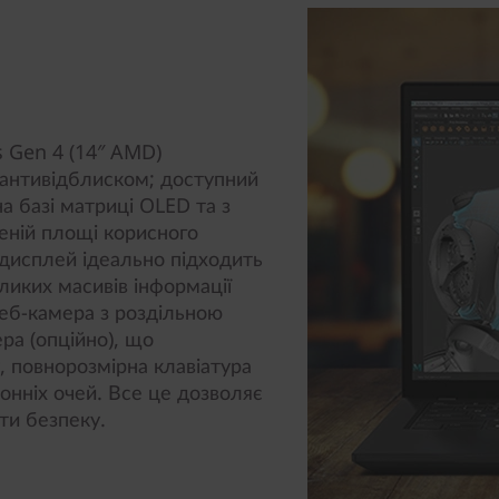
 Gen 4 (14″ AMD)
антивідблиском; доступний
на базі матриці OLED та з
еній площі корисного
 дисплей ідеально підходить
ликих масивів інформації
веб-камера з роздільною
ра (опційно), що
у, повнорозмірна клавіатура
ронніх очей. Все це дозволяє
ти безпеку.