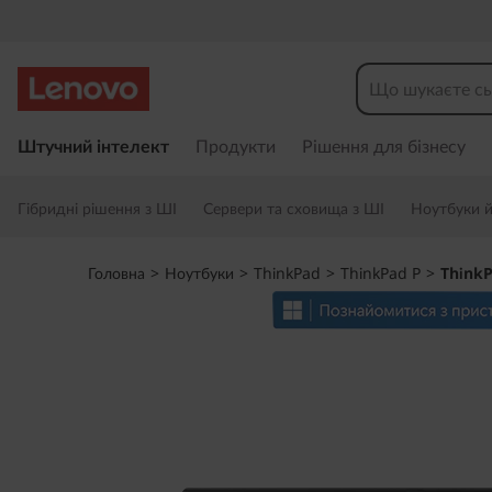
T
h
i
П
е
Штучний інтелект
Продукти
Рішення для бізнесу
n
р
е
k
Гібридні рішення з ШІ
Сервери та сховища з ШІ
Ноутбуки й 
й
т
P
и
Головна
>
Ноутбуки
>
ThinkPad
>
ThinkPad P
>
ThinkP
д
a
о
о
d
с
н
P
о
в
1
н
о