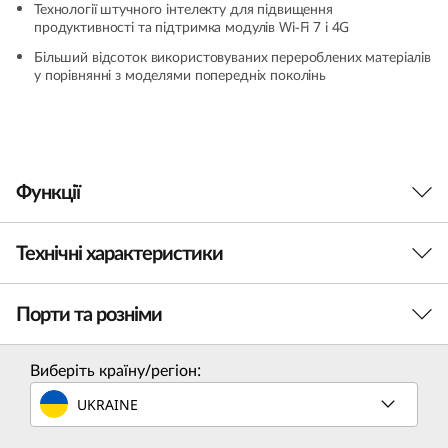
Технології штучного інтелекту для підвищення
(
продуктивності та підтримка модулів Wi-Fi 7 і 4G
Більший відсоток використовуваних перероблених матеріалів
1
у порівнянні з моделями попередніх поколінь
4
″
Функції
I
n
Технічні характеристики
t
Порти та розніми
Продуктивність
e
l
Процесор
Виберіть країну/регіон:
Intel® Core™ Ultra 7-165 на платформі Intel vPro®
)
UKRAINE
(серія U/H) (в максимальній комплектації)
Максимальний рівень продуктивності