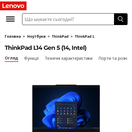
L
e
n
Головна
>
Ноутбуки
>
ThinkPad
>
ThinkPad L
o
ThinkPad L14 Gen 5 (14, Intel)
v
Огляд
Функції
Технічні характеристики
Порти та рознім
o
T
h
i
n