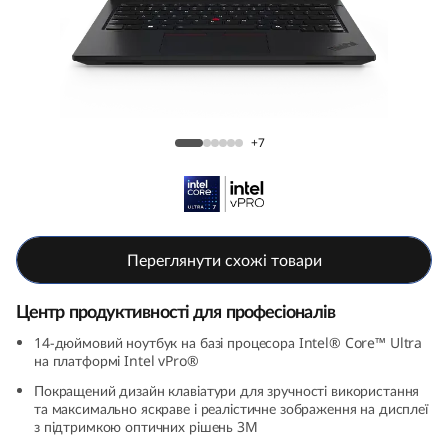
k
P
a
d
ThinkPad L14 Gen 5 (14, Intel)
+7
L
1
4
Переглянути схожі товари
G
Центр продуктивності для професіоналів
e
14-дюймовий ноутбук на базі процесора Intel® Core™ Ultra
на платформі Intel vPro®
n
Покращений дизайн клавіатури для зручності використання
та максимально яскраве і реалістичне зображення на дисплеї
5
з підтримкою оптичних рішень 3M