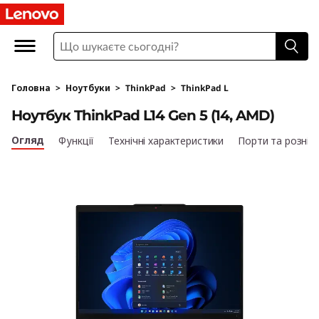
L
e
n
Головна
>
Ноутбуки
>
ThinkPad
>
ThinkPad L
o
Ноутбук ThinkPad L14 Gen 5 (14, AMD)
v
Огляд
Функції
Технічні характеристики
Порти та рознім
o
T
h
i
n