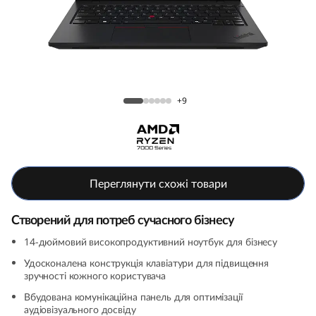
k
P
a
d
Ноутбук ThinkPad L14 Gen 5 (14, AMD)
+9
L
1
4
Переглянути схожі товари
G
Створений для потреб сучасного бізнесу
e
14-дюймовий високопродуктивний ноутбук для бізнесу
Удосконалена конструкція клавіатури для підвищення
n
зручності кожного користувача
Вбудована комунікаційна панель для оптимізації
5
аудіовізуального досвіду