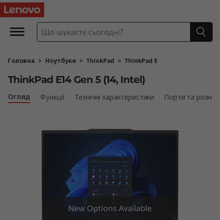
T
h
i
Головна
>
Ноутбуки
>
ThinkPad
>
ThinkPad E
n
ThinkPad E14 Gen 5 (14, Intel)
k
Огляд
Функції
Технічні характеристики
Порти та рознім
P
a
d
E
1
New Options Available