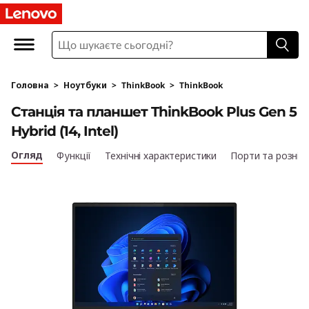
L
e
n
Головна
>
Ноутбуки
>
ThinkBook
>
ThinkBook
o
Станція та планшет ThinkBook Plus Gen 5
v
Hybrid (14, Intel)
o
Огляд
Функції
Технічні характеристики
Порти та рознім
T
h
i
n