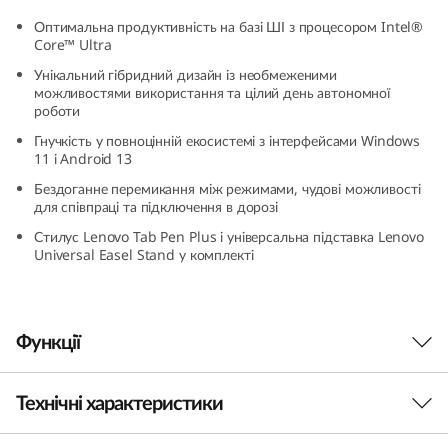
n
Оптимальна продуктивність на базі ШІ з процесором Intel®
Core™ Ultra
5
Унікальний гібридний дизайн із необмеженими
можливостями використання та цілий день автономної
H
роботи
Гнучкість у повноцінній екосистемі з інтерфейсами Windows
y
11 і Android 13
b
Бездоганне перемикання між режимами, чудові можливості
для співпраці та підключення в дорозі
r
Стилус Lenovo Tab Pen Plus і універсальна підставка Lenovo
Universal Easel Stand у комплекті
i
d
Функції
(
Технічні характеристики
ПЕРЕМИКАЙ, ПЕРЕТВОРЮЙ,
1
ПЕРЕМАГАЙ