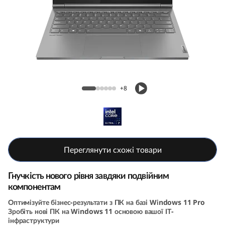
k
B
o
o
Станція та планшет ThinkBook Plus Gen 5
k
Hybrid (14, Intel)
+8
P
l
u
Переглянути схожі товари
s
Гнучкість нового рівня завдяки подвійним
компонентам
G
Оптимізуйте бізнес-результати з ПК на базі Windows 11 Pro
Зробіть нові ПК на Windows 11 основою вашої ІТ-
e
інфраструктури