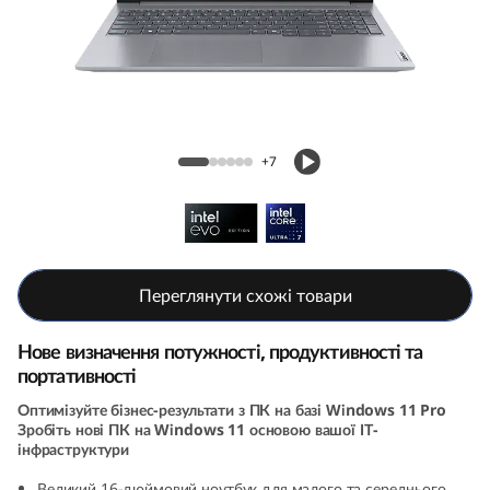
k
B
o
o
ThinkBook 16 Gen 7 (16, Intel)
+7
k
1
6
Переглянути схожі товари
G
Нове визначення потужності, продуктивності та
e
портативності
Оптимізуйте бізнес-результати з ПК на базі Windows 11 Pro
n
Зробіть нові ПК на Windows 11 основою вашої ІТ-
інфраструктури
7
Великий 16-дюймовий ноутбук для малого та середнього