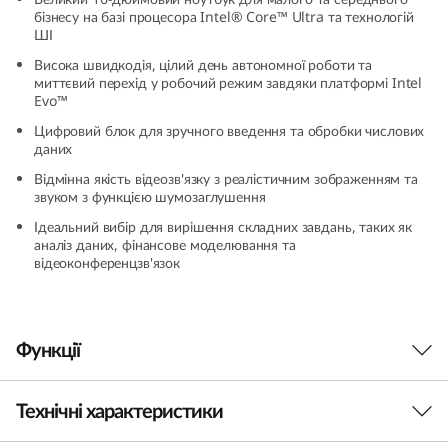
(
бізнесу на базі процесора Intel® Core™ Ultra та технологій
ШІ
1
Висока швидкодія, цілий день автономної роботи та
миттєвий перехід у робочий режим завдяки платформі Intel
Evo™
6
Цифровий блок для зручного введення та обробки числових
″
даних
Відмінна якість відеозв'язку з реалістичним зображенням та
I
звуком з функцією шумозаглушення
Ідеальний вибір для вирішення складних завдань, таких як
n
аналіз даних, фінансове моделювання та
відеоконференцзв'язок
t
e
Функції
l
)
Технічні характеристики
Новий рівень продуктивності