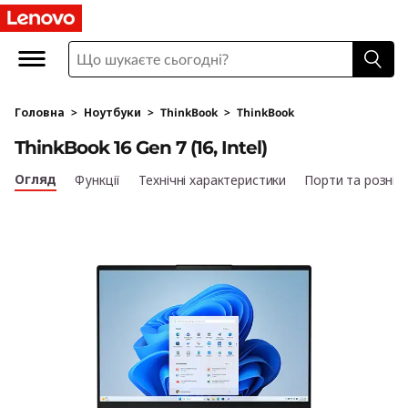
L
e
n
Головна
>
Ноутбуки
>
ThinkBook
>
ThinkBook
o
ThinkBook 16 Gen 7 (16, Intel)
v
Огляд
Функції
Технічні характеристики
Порти та рознім
o
T
h
i
n