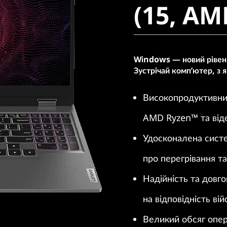
(15, AM
Windows — новий рівень
Зустрічай комп’ютер, з
Високопродуктивний
AMD Ryzen™ та ві
Удосконалена сист
про перегрівання та
Надійність та довго
на відповідність в
Великий обсяг опера