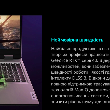
Неймовірна швидкість
Найбільш продуктивні в світ
творчих професій працюють 
GeForce RTX™ серії 40. Від
можливостей, вони забезпе
швидкості роботи і якості г
інтелекту DLSS 3. Відкрий дл
повною підтримкою трасуван
технологій Max-Q допоможе 
енергоспоживання системи,
знизити рівень шуму для до