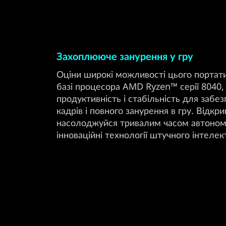
Захоплююче занурення у гру
Оціни широкі можливості цього портати
базі процесора AMD Ryzen™ серії 8040,
продуктивність і стабільність для забе
кадрів і повного занурення в гру. Відкрий
насолоджуйся тривалим часом автономн
інноваційні технології штучного інтел