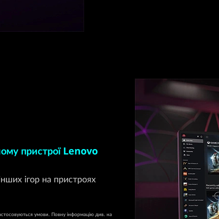
ому пристрої Lenovo
 інших ігор на пристроях
Застосовуються умови. Повну інформацію див. на