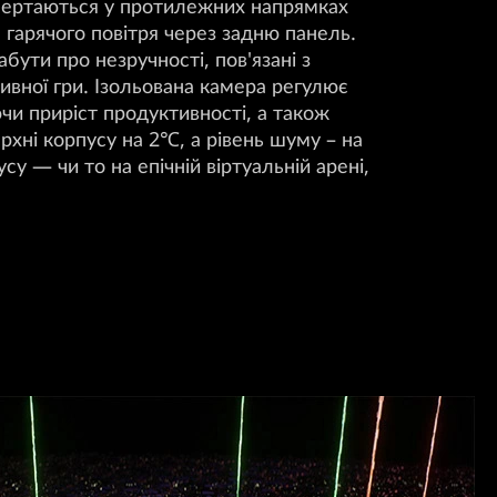
обертаються у протилежних напрямках
 гарячого повітря через задню панель.
бути про незручності, пов'язані з
сивної гри. Ізольована камера регулює
чи приріст продуктивності, а також
хні корпусу на 2℃, а рівень шуму – на
су — чи то на епічній віртуальній арені,