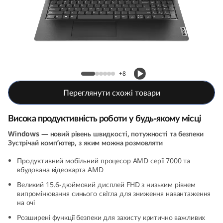
e
n
4
(
Lenovo V15 Gen 4 (15, AMD)
+8
1
Переглянути схожі товари
5
Висока продуктивність роботи у будь-якому місці
,
Windows — новий рівень швидкості, потужності та безпеки
Зустрічай комп’ютер, з яким можна розмовляти
A
Продуктивний мобільний процесор AMD серії 7000 та
M
вбудована відеокарта AMD
Великий 15.6-дюймовий дисплей FHD з низьким рівнем
D
випромінювання синього світла для зниження навантаження
на очі
)
Розширені функції безпеки для захисту критично важливих