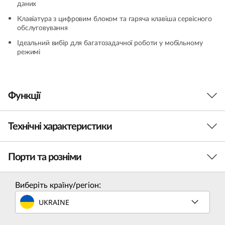
даних
Клавіатура з цифровим блоком та гаряча клавіша сервісного
обслуговування
Ідеальний вибір для багатозадачної роботи у мобільному
режимі
Функції
Технічні характеристики
Ідеальний супутник у дорозі
Ноутбук Lenovo V15 Gen 4, оснащений
Порти та розніми
ПРОДУКТИВНІСТЬ
продуктивним процесором AMD Ryzen™,
вбудованою відеокартою AMD і вражаючим
15.6-дюймовим дисплеєм FHD, ідеально
Процесор
Виберіть країну/регіон:
підходить для багатозадачної роботи в будь-
Мобільний процесор AMD Ryzen серії 7000 (в
UKRAINE
якому місці. Завдяки великому об'єму
максимальній комплектації)
оперативної пам'яті, місткому накопичувачу та