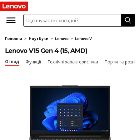
L
e
n
Головна
>
Ноутбуки
>
Lenovo
>
Lenovo V
o
Lenovo V15 Gen 4 (15, AMD)
v
Огляд
Функції
Технічні характеристики
Порти та рознім
o
V
1
5
G