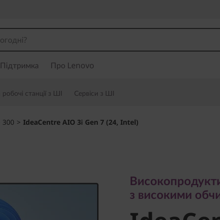
Підтримка
Про Lenovo
робочі станції з ШІ
Сервіси з ШІ
 300
>
IdeaCentre AIO 3i Gen 7 (24, Intel)
Високопродуктивни
з високими обчис
Високопродукти
IdeaCent
з високими обч