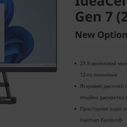
IdeaCen
Gen 7 (24
Gen 7 (2
New Option
23.8-дюймовий мон
12-го покоління
Яскравий дисплей 
опційна дискретна
Просторове аудіо з
Harman Kardon®