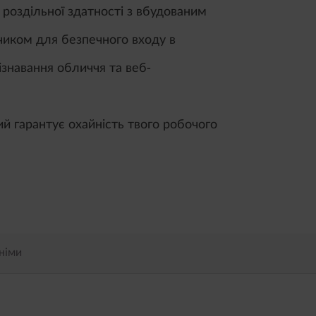
 роздільної здатності з вбудованим
иком для безпечного входу в
ізнавання обличчя та веб-
ий гарантує охайність твого робочого
німи