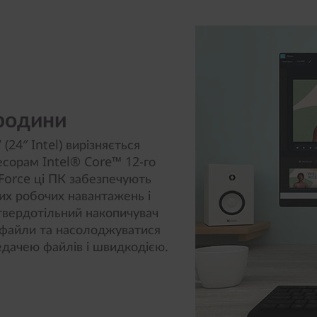
 родини
24″ Intel) вирізняється
сорам Intel® Core™ 12-го
Force ці ПК забезпечують
их робочих навантажень і
 твердотільний накопичувач
і файли та насолоджуватися
дачею файлів і швидкодією.