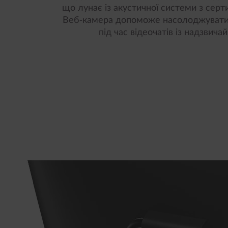
що лунає із акустичної системи з се
Веб-камера допоможе насолоджуватис
під час відеочатів із надзвича