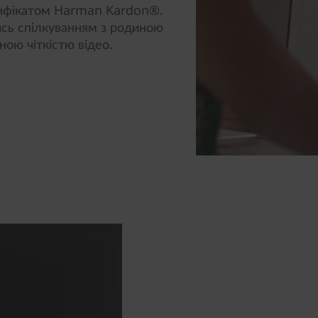
ртифікатом Harman Kardon®.
ь спілкуванням з родиною
йною чіткістю відео.