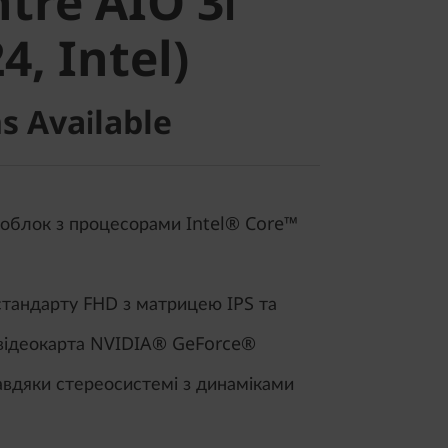
tre AIO 3i
, Intel)
4, Intel)
s Available
облок з процесорами Intel® Core™
стандарту FHD з матрицею IPS та
 відеокарта NVIDIA® GeForce®
авдяки стереосистемі з динаміками