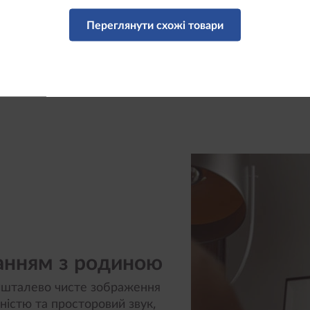
Переглянути схожі товари
анням з родиною
ишталево чисте зображення
ністю та просторовий звук,