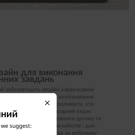
зайн для виконання
них завдань
ий забезпечують опційні інфрачервоні
езпечного входу через розпізнавання
овуй камеру, щоб контролювати, хто
пний
еодзвінка. Опційний сенсорний екран
и за допомогою інтуїтивного дотику та
вбудовані затискачі для кабелів і док-
y we suggest:
омагають усунути безлад на робочому