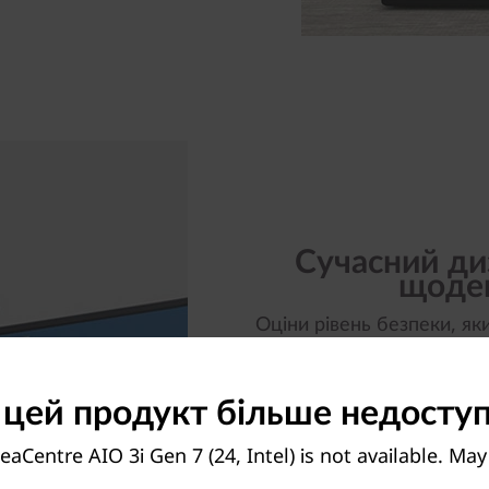
Сучасний ди
щоден
Оціни рівень безпеки, як
датчики для швидкого і б
обличчя. Фізично налашт
 цей продукт більше недосту
бачить тебе під час від
дозволяє переміщувати файл
перетягування пальцем. А 
eaCentre AIO 3i Gen 7 (24, Intel) is not available. Ma
станція для телефону доп