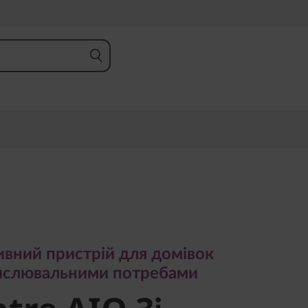
й пристрій для домівок
лювальними потребами
вний пристрій для домівок
re AIO 3i
ислювальними потребами