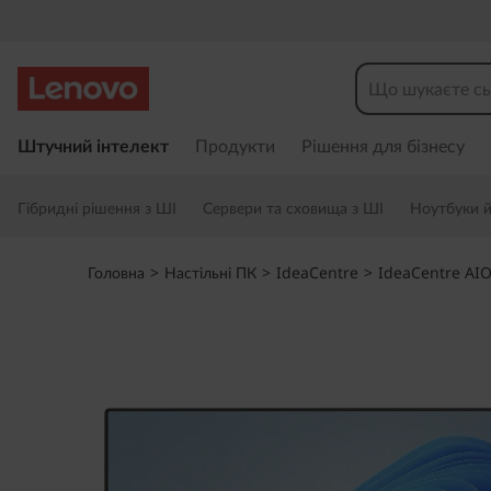
I
d
e
П
е
Штучний інтелект
Продукти
Рішення для бізнесу
a
р
е
C
Гібридні рішення з ШІ
Сервери та сховища з ШІ
Ноутбуки й 
й
т
e
и
Головна
>
Настільні ПК
>
IdeaCentre
>
IdeaCentre AIO
д
n
о
о
t
с
н
r
о
в
e
н
о