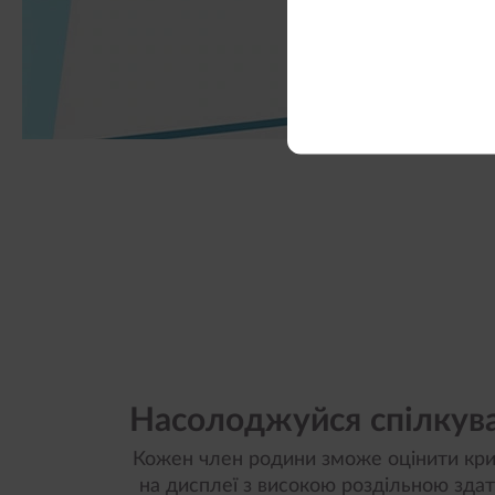
Насолоджуйся спілкув
Кожен член родини зможе оцінити кр
на дисплеї з високою роздільною здат