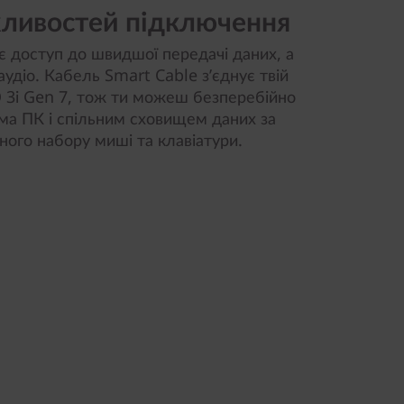
ливостей підключення
є доступ до швидшої передачі даних, а
аудіо. Кабель Smart Cable з’єднує твій
 3i Gen 7, тож ти можеш безперебійно
ма ПК і спільним сховищем даних за
ого набору миші та клавіатури.