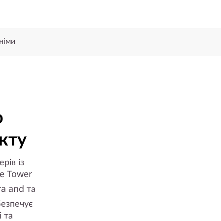
німи
о
екту
рів із
re Tower
a and та
безпечує
 та