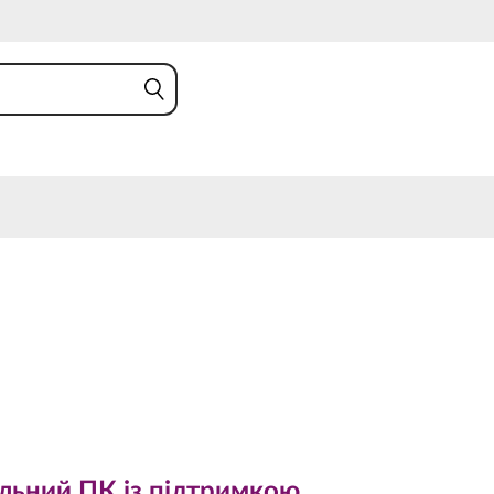
ий ПК із підтримкою
у
льний ПК із підтримкою