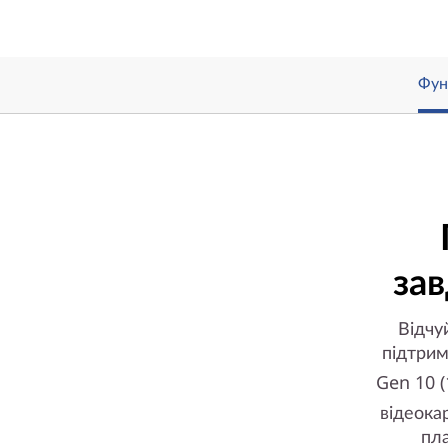
Фун
зав
Відчу
підтрим
Gen 10 (
відеока
пл