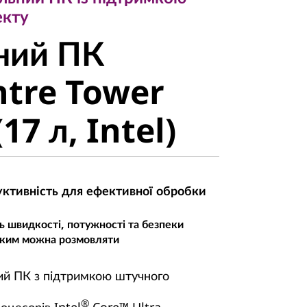
ий ПК
екту
ний ПК
tre Tower
ntre Tower
7 л, Intel)
17 л, Intel)
уктивність для ефективної обробки
 швидкості, потужності та безпеки
 яким можна розмовляти
ий ПК з підтримкою штучного
®