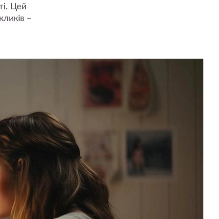
ті. Цей
кликів –