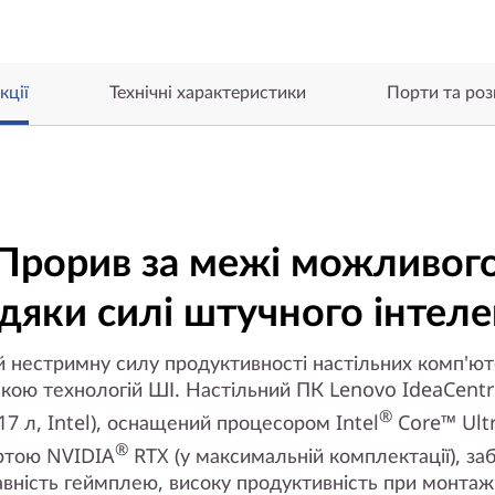
кції
Технічні характеристики
Порти та роз
Прорив за межі можливог
дяки силі штучного інтел
й нестримну силу продуктивності настільних комп'юте
кою технологій ШІ. Настільний ПК Lenovo IdeaCent
®
17 л, Intel), оснащений процесором Intel
Core™ Ultr
®
ртою NVIDIA
RTX (у максимальній комплектації), за
авність геймплею, високу продуктивність при монтажі