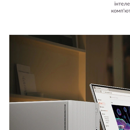
інтеле
комп'ют