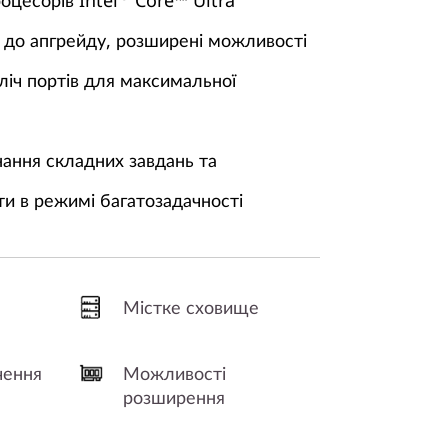
роцесорів Intel
Core™ Ultra
а до апгрейду, розширені можливості
ліч портів для максимальної
ання складних завдань та
ти в режимі багатозадачності
Містке сховище
чення
Можливості
розширення