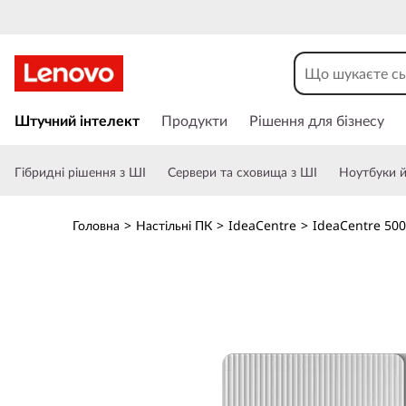
I
d
e
П
е
Штучний інтелект
Продукти
Рішення для бізнесу
a
р
е
C
Гібридні рішення з ШІ
Сервери та сховища з ШІ
Ноутбуки й 
й
т
e
и
Головна
>
Настільні ПК
>
IdeaCentre
>
IdeaCentre 500
д
n
о
о
t
с
н
r
о
в
e
н
о