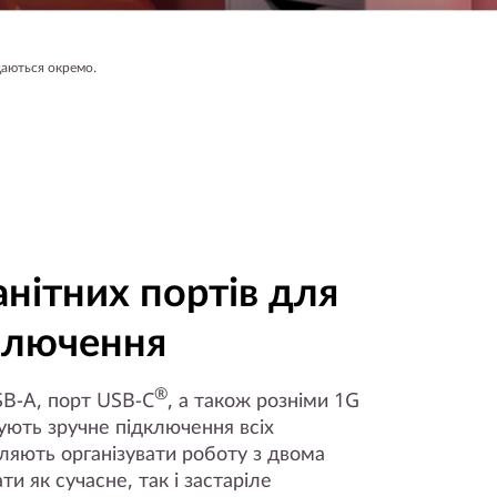
даються окремо.
анітних портів для
дключення
®
SB-A, порт USB-C
, а також розніми 1G
ють зручне підключення всіх
ляють організувати роботу з двома
и як сучасне, так і застаріле