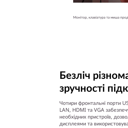
Монітор, клавіатура та миша про
Безліч різном
зручності пі
Чотири фронтальні порти U
LAN, HDMI та VGA забезпечу
необхідних пристроїв, дозво
дисплеями та використовуват