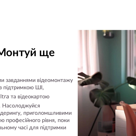
 Монтуй ще
ими завданнями відеомонтажу
 з підтримкою ШІ,
tra та відеокартою
). Насолоджуйся
ндерингу, приголомшливими
ю професійного рівня, поки
льному часі для підтримки