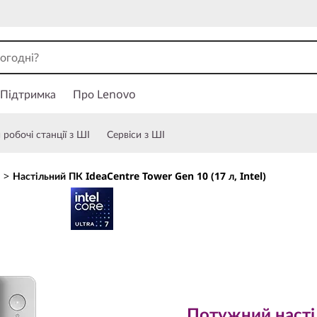
Підтримка
Про Lenovo
робочі станції з ШІ
Сервіси з ШІ
>
Настільний ПК IdeaCentre Tower Gen 10 (17 л, Intel)
Потужний настільн
штучного інтелект
Потужний насті