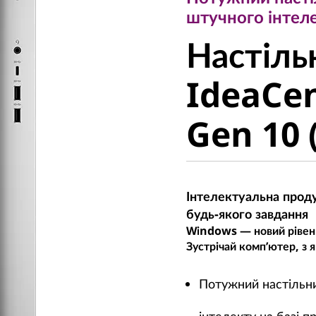
Настільн
штучного інтел
Настіль
IdeaCen
IdeaCe
Gen 10 (1
Gen 10 (
Інтелектуальна прод
будь-якого завдання
Windows — новий рівень
Зустрічай комп’ютер, з
Потужний настільн