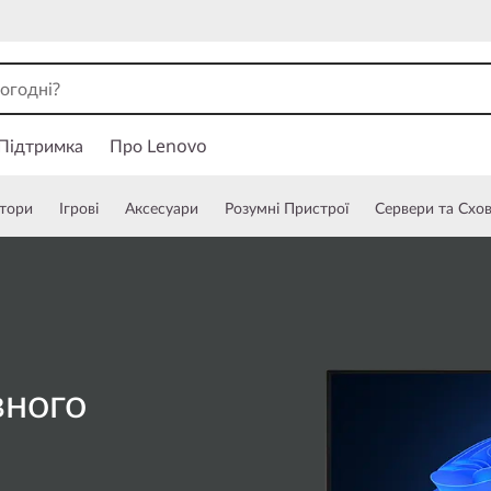
Підтримка
Про Lenovo
тори
Ігрові
Аксесуари
Розумні Пристрої
Сервери та Схо
вного