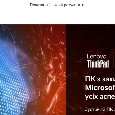
Показано
1 -
4
з
4
результати
ПК з за
Microsof
усіх асп
Зустрічай ПК