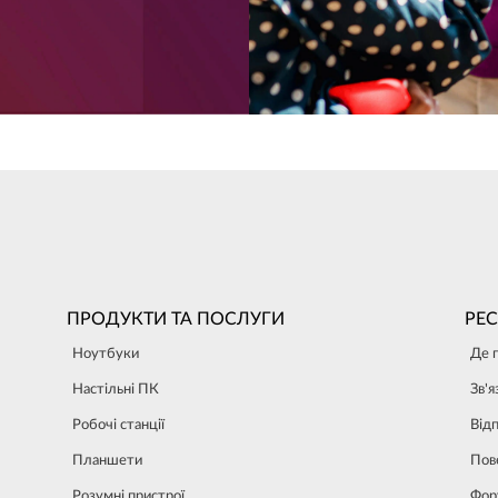
ПРОДУКТИ ТА ПОСЛУГИ
РЕ
Ноутбуки
Де 
Настільні ПК
Зв'я
Робочі станції
Від
Планшети
Пов
Розумні пристрої
Фор