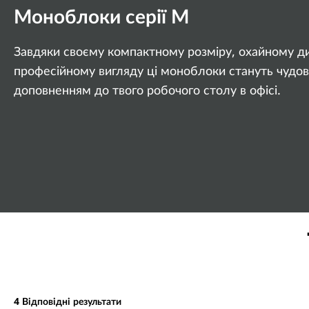
-
г
Моноблоки серії М
I
о
Завдяки своєму компактному розміру, охайному ди
n
професійному вигляду ці моноблоки стануть чудо
-
доповненням до твого робочого столу в офісі.
O
n
e
s
4
Відповідні результати