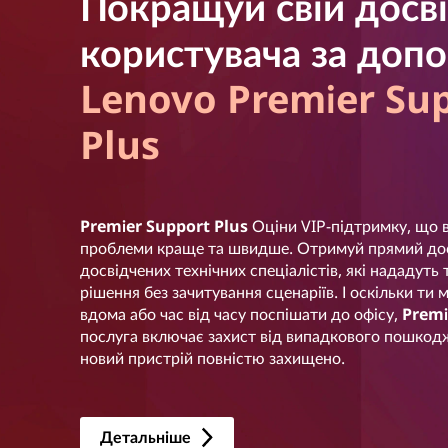
Покращуй свій досв
користувача за доп
Lenovo Premier Su
Plus
Premier Support Plus
Оціни VIP-підтримку, що в
проблеми краще та швидше. Отримуй прямий до
досвідчених технічних спеціалістів, які нададуть 
рішення без зачитування сценаріїв. І оскільки т
вдома або час від часу поспішати до офісу,
Premi
послуга включає захист від випадкового пошкодж
новий пристрій повністю захищено.
Детальніше