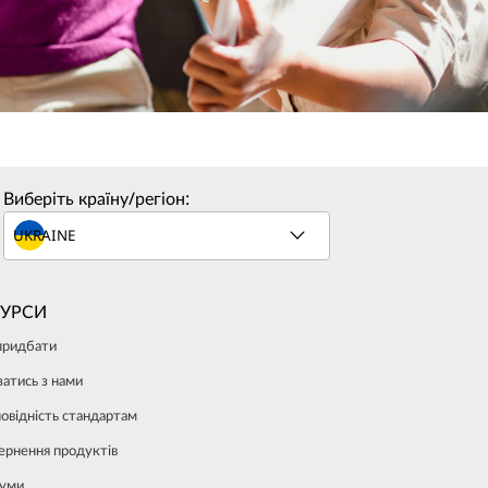
Виберіть країну/регіон:
СУРСИ
придбати
затись з нами
повідність стандартам
ернення продуктів
уми