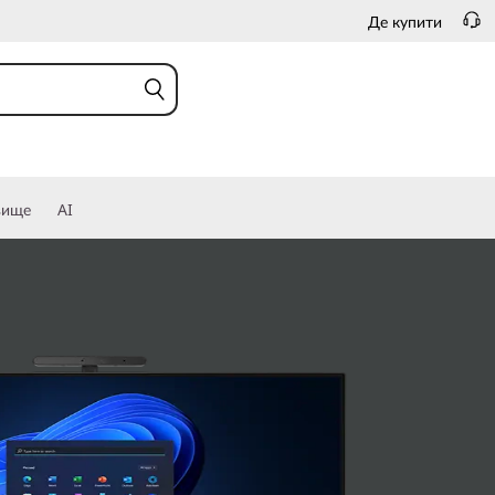
Де купити
вище
AI