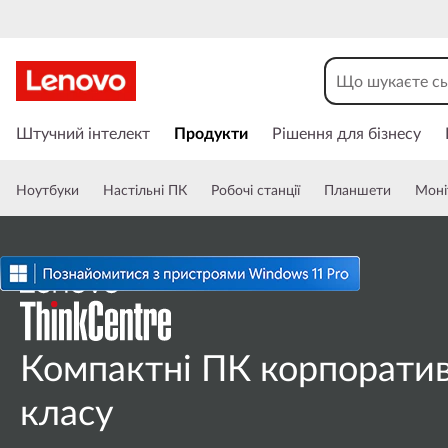
M
S
e
П
е
Штучний інтелект
Продукти
Рішення для бізнесу
r
р
е
i
Ноутбуки
Настільні ПК
Робочі станції
Планшети
Моні
й
т
e
и
д
s
о
о
A
с
н
Компактні ПК корпорати
l
о
в
l
класу
н
о