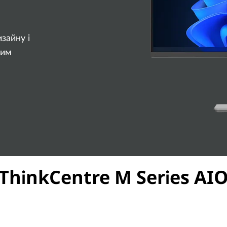
зайну і
вим
ThinkCentre M Series AI