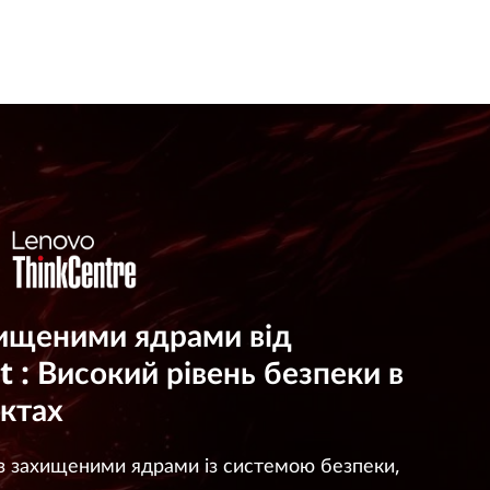
хищеними ядрами від
t : Високий рівень безпеки в
ектах
 з захищеними ядрами із системою безпеки,