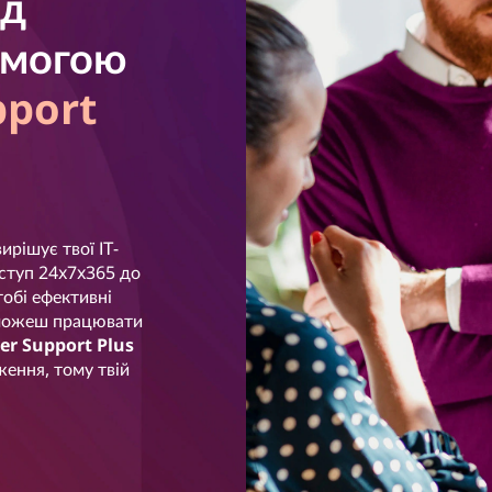
ід
омогою
pport
ирішує твої ІТ-
ступ 24x7x365 до
тобі ефективні
и можеш працювати
er Support Plus
ення, тому твій