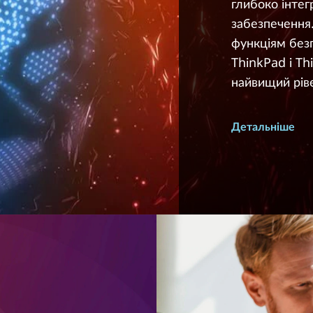
глибоко інтег
забезпечення.
функціям без
ThinkPad і T
найвищий рів
Детальніше