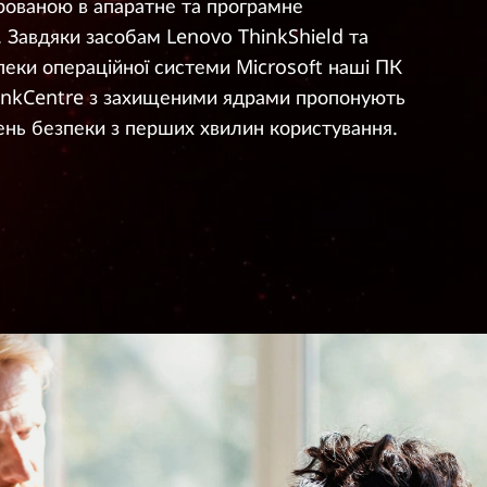
рованою в апаратне та програмне
 Завдяки засобам Lenovo ThinkShield та
пеки операційної системи Microsoft наші ПК
hinkCentre з захищеними ядрами пропонують
ень безпеки з перших хвилин користування.