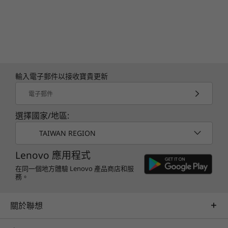
RJ45 (1GB ethernet)
序列埠 (選配：第 2 個序列埠)
規模拓展，堅實過人
選配：Thunderbolt™ 4
USB 連接埠傳輸速度僅為約數，取決於多項因素，包括主機/周邊裝置的處理效能、檔案屬性、
裝置組件可輕鬆存取，伴您業務成長；而
系統配置及作業環境。實際速度或有不同，並可能低於預期。
ThinkStation 各款系統均以「可靠性能」為基
輸入電子郵件以接收寶貴更新
因，耐用雋永！事實上，P350 Tower 通過 200 多
ISV 認證
項品質檢查與 18 項軍用規格 STD-810G 測試，保
電子郵件
®
Adobe
證在最惡劣的情況下仍能流暢運行，哪怕置身極地
®
選擇國家/地區:
冰寒、沙漠塵暴之中，依舊處之泰然。面對生活上
Altair
的大小挑戰，Lenovo 的傳奇級品質一概無與倫
®
ANSYS
TAIWAN REGION
比！
®
Autodesk
Lenovo 應用程式
®
AVID
在同一個地方體驗 Lenovo 產品商店和服
®
Barco
務。
®
Bentley
®
關於聯想
Dassault
®
McKesson