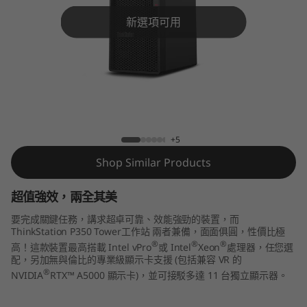
o
新選項可用
n
P
3
5
ThinkStation P350 Tower工作站
+5
0
Shop Similar Products
T
超值強效，兩全其美
o
要完成關鍵任務，講求超卓可靠、效能強勁的裝置，而
w
ThinkStation P350 Tower工作站 兩者兼備，面面俱圓，性價比極
®
®
®
高！這款裝置最高搭載 Intel vPro
或 Intel
Xeon
處理器，任您選
配，另加無與倫比的專業級顯示卡支援 (包括兼容 VR 的
e
®
NVIDIA
RTX™ A5000 顯示卡)，並可接駁多達 11 台獨立顯示器。
r