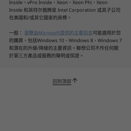
9.4 公斤 / 20.7 磅起
P350 Tower 可呈獻高達 128GB 的 3200MHz 記憶
Inside、vPro Inside、Xeon、Xeon Phi、Xeon
體與 M.2 PCIe Gen 4 NVMe 儲存裝置，儲存技術
Inside 和英特尔傲腾是 Intel Corporation 或其子公司
20
-
Kensington 安全鎖插槽
連線功能
先進程度冠絕市面產品，定可將效能提升至極致！
在美國和/或其它國家的商標。
而另購 Thunderbolt™ 4 及 9 個 USB 3.2 連接埠則
®
®
Intel
WiFi 6 AX 201 AC + Bluetooth
5
可讓您快速存取系統，並連接額外周邊設備，進一
®
®
Optional Intel
WiFi with Bluetooth
external antenna
一般：
瀏覽由Microsoft提供的主要訊息
可能適用於您
步拓展裝置規模。
kit
的購買，包括Windows 10、Windows 8、Windows 7
Optional WWAN availability varies by region / model and must be configured at time
和潛在的升級/降級的主要資訊。聯想公司不作任何關
of purchase; additionally, it requires a network service provider.
於第三方產品或服務的聲明或保證。
連接埠 / 插槽
正面：
回到頂部
USB-C 3.2 Gen 2
2 個 USB-A 3.2 Gen 2
2 個 USB-A 3.2 Gen 1
耳機 / 麥克風複合埠
背面：
4 個 USB-A 3.2 Gen 1
音訊輸出埠
2 個 DisplayPort (選配：第 3 個 DP)