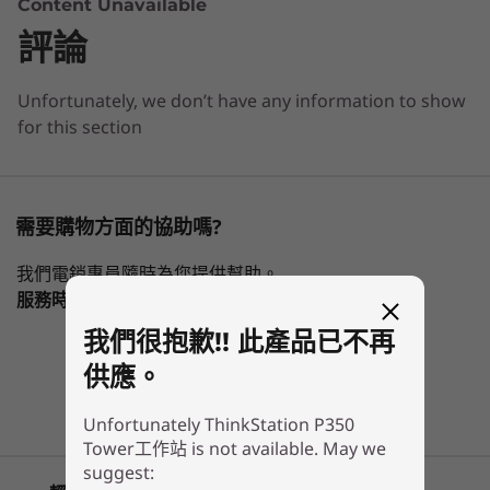
最高搭載第 11 代 Intel
Core™ i9-11900K
Content Unavailable
®
vPro
(3.5GHz；最高搭載 5.3GHz 連 Turbo Boost；8 核
評論
What specs do you want to compare?
心；16 執行緒；16MB 快取)
Unfortunately, we don’t have any information to show
處理器
作業系統
記憶體
儲存裝置
Select 
作業系統
通過 ISV 認證
for this section
Windows 11 專業版工作站
ThinkStation P350 Tower 設計以百變功能及突破
®
®
Ubuntu
Linux
(經預載提供；因應配置而異)
正在瀏覽
1
-
電源按鈕
性能為核心，為設計師、工程師、學生以至中小企
®
®
Red Hat
Enterprise Linux
(認證)
ThinkStation
Lenovo
ThinkSta
呈獻理想的工作站 方案。此外，這款系統所獲的
需要購物方面的協助嗎?
P350 Tower工
ThinkStation
P3 Tiny 
獨立軟體廠商 (ISV) 認證多如繁星 (認證名單請見
記憶體
2
-
彈性擴充槽 (選配)
作站
P3 Ultra SFF
(Intel)
「技術規格」部分)！
我們電銷專員隨時為您提供幫助。
最高搭載 128GB DDR4 (3200MHz)
Gen 2 (Intel)
服務時間
Mon-Fri，09：00 AM-06：00PM
(14)
(8
3
-
SD 讀卡機 (選配)
儲存裝置
我們很抱歉!! 此產品已不再
裝置所示另購鍵盤、無線滑鼠及螢幕均另行發售。
最高搭載 6TB M.2 NVMe PCIe Gen 4 SSD
供應。
聯繫客服！
最高搭載 12TB 3.5 吋 SSD
4
-
麥克風插孔
最高搭載 4TB 2.5 吋 SSD
Unfortunately ThinkStation P350
Tower工作站 is not available. May we
5
-
耳機 / 麥克風複合埠
顯示卡
suggest: