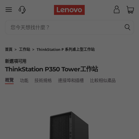
T
跳至主要內容
h
i
n
首頁
>
工作站
>
ThinkStation P 系列桌上型工作站
k
新選項可用
ThinkStation P350 Tower工作站
S
概覽
功能
技術規格
連接埠和插槽
比較相似產品
t
a
t
i