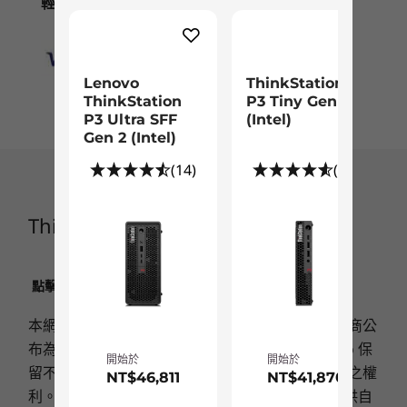
輕鬆方便的付款方式
®
整合式 Intel
UHD 顯示卡
開始於
開始於
NT$46,811
NT$41,
®
6
-
USB-C 3.2 Gen 2
NVIDIA
RTX™ A5000
®
NVIDIA
RTX™ A4000
Lenovo
ThinkStation
處理器
處理器
®
NVIDIA
P2200
7
-
2 個 USB-A 3.2 Gen 1
ThinkStation
P3 Tiny Gen 2
Up to Intel®
Up to Intel®
®
P3 Ultra SFF
(Intel)
NVIDIA
T1000
Xeon® W-1390P
Core™ Ultra 9
Gen 2 (Intel)
(3.5GHz, up to
(Series 2) with
®
NVIDIA
T600
5.3GHz with Turbo
Intel vPro® (up to
8
-
2 個 USB-A 3.2 Gen 2
(14)
(82)
®
Boost, 8 cores, 16
24 cores, up to
NVIDIA
T400
threads, 16MB
5.7GHz)
cache)
9
-
序列埠
安全性
ThinkStation P350 Tower工作站
量身訂製，迎合您工作流程所需
可信任平台模組 (TPM) 2.0
作業系統
作業系統
自癒 BIOS
ThinkStation P350 Tower 備有 Windows 及
Windows 10 Pro
Up to Windows 11
10
-
音訊輸出埠
Supervisor，可封鎖及防止存取 BIOS 設定數據
for Workstations /
Pro
點擊此處了解有關LENOVO.COM產品售價﹑限制﹑保
®
Linux
作業系統、ECC 與非 ECC 記憶體 (視乎所選
Windows 10 Pro /
固及其他相關重要資訊
System Management Password，功能與 Supervisor 相
處理器而定)，以及一系列高效電源，任君選擇；
Ubuntu® Linux® /
本網頁之產品價格僅供參考，實際售價以各家銷售商公
近，但權限較低
11
-
2 個 DisplayPort
Red Hat®
®
®
而您亦可選配高達第 11 代 Intel
Core™ i9 vPro
布為準；額外的運送及處理費用將會另計。Lenovo 保
Power-on Password (POP)，按下電源按鈕後，即會直接
Enterprise Linux®
開始於
開始於
®
®
(certified
處理器或 Intel
Xeon
處理器。另一方面，裝置的
留不經事先通知而改變價格、規格或其他產品資訊之權
提示用戶輸入密碼
NT$46,811
NT$41,870
12
-
另購接頭
®
專業級顯示卡支援型號包括 NVIDIA
顯示卡選
電子鎖支援
利。唯筆記型電腦之電池屬消秏品，Lenovo 僅提供自