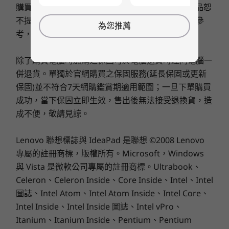
記憶體
記憶體
UEFI 安全開機支援
®
購買日起一年保固服務；非 Lenovo 原廠銷售之產品恕
配，內附兼容 VR 的強勢 NVIDIA
RTX™ A5000。
Up to 128GB DDR4
Up to 128GB
HDD 數據專用 HDD 密碼防護
不提供保固服務。本網頁圖示產品外觀、顏色僅供參
(3200MHz)
DDR5, 6400MT/s
13
-
另購接頭
為您推薦
Windows UEFI 韌體更新支援
考，實際產品規格與配備，以交貨為準。
Windows Device Guard 支援
儲存裝置
儲存裝置
機箱入侵偵測
14
-
RJ45 ethernet
Up to 6TB M.2
Up to 14TB
除了購買電腦時加購之保固可於電腦退貨時連同電腦一
智能 USB 防護
NVMe PCIe Gen 4
internal storage
併退貨。單獨於官網購買之保固服務(延長保固或更新
SSD
Kensington 安全鎖插槽
保固)並不符合7天網購鑑賞期適用範圍；一旦下單購買
15
-
2 個 USB-A 3.2 Gen 1
選配：存取面板鎖、小鎖環插槽、BIOS Guard、Boot
成功，當下保固立即生效，售出後無法接受退換貨，造
Guard
選購
選
成不便，敬請見諒。
16
-
2 個 USB-A 3.2 Gen 1
尺寸 (高 x 寬 x 深)
Lenovo 聯想標誌與 IdeaPad 是聯想 ©2008 Lenovo
376 毫米 x 170 毫米 x 315.4 毫米 / 14.8 吋 x 6.7 吋 x 12.4
Explore All 工作站
專屬的註冊商標，版權所有。Microsoft，Windows
吋
17
-
另購 PCIe 插槽
與 Vista 是微軟公司專屬的註冊商標。Ultrabook、
音效
Celeron、Celeron Inside、Core Inside、Intel、Intel
18
-
電源輸入埠
Realtec Audio
圖誌、Intel Atom、Intel Atom Inside、Intel Core、
Intel Inside、Intel Inside 圖誌、Intel vPro、
連線選項，多不勝數
重量
19
-
小鎖環插槽
Itanium、Itanium Inside、Pentium、Pentium