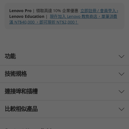
工
Lenovo Pro
| 領取高達 10% 企業優惠
立即註冊 / 會員登入 ›
Lenovo Education
|
現在加入 Lenovo 教育商店，單筆消費
作
滿 NT$40,000 ，即可現折 NT$2,000！
站
功能
技術規格
連接埠和插槽
處理器
®
®
最高搭載 Intel
Xeon
W-1390P (3.5GH；最高搭載
比較相似產品
5.3GHz 連 Turbo Boost；8 核心；16 執行緒；16MB 快
取)
3 Similiar products selected
®