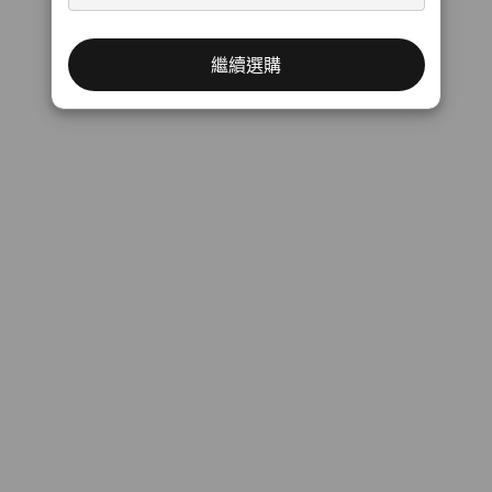
性、系統配置和操作環境；實際速度會有所不同，且可能不如預期。
®
®
** 選配連接埠可能需要額外的硬體；大多數都需要 PCIe
轉接器和 PCIe
插槽。
繼續選購
*** 取決於所選的配置。
網路
®
選配*：Intel
WiFi 7 BE200 2x2
®
®
be最高支援 Bluetooth
5.4 Intel vPro
**
* 選配 WWAN 可用性會因地區而異，必須在購買時進行設定；需要網路服務供應商。
®
** Bluetooth
5.4 為硬體就緒，但由於作業系統的限制，可能會在較低版本下執行
規格可能因地區/機型而有所不同。
設計
加速 CAD 和模擬，加快專案交付
專
尺寸 (高 x 寬 x 深)
非常適合 3D 建模、BIM 軟體和複雜模
這款精
202mm x 87mm x 223mm / 7.9″ x 3.4″ x 8.7″
擬。獨立軟體供應商 (ISV) 認證確保關鍵任
4000