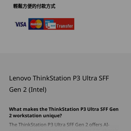
(14)
(83)
(5
螢幕、鍵盤和滑鼠為選配商品，單獨銷售。
神經處理單元 (NPU)
輕鬆方便的付款方式
最高每秒 13 兆次運算 (TOPS) 的 AI 效能
4
-
USB-A (USB 10Gbps)
圖形
5
-
乙太網路 (RJ45)
最高搭載 NVIDIA RTX™ 4000 SFF Ada，配備 16GB
GDDR6 記憶體，並最高 307 TOPS AI 效能
開始於
開始於
開始於
6
-
3 個 DisplayPort™ 1.4
記憶體
NT$46,811
NT$41,870
NT$155
最高 128GB DDR5，6400MT/s*
7
-
4 個 USB-A (USB 10Gbps)
處理器
處理器
Lenovo ThinkStation P3 Ultra SFF
* 列出記憶體規格頻率；系統支援頻率可能因配置而異
Up to Intel®
Up to Inte
顯示器、鍵盤和滑鼠為選配，單獨銷售。
顯
Core™ Ultra 9
with Intel
Gen 2 (Intel)
8
-
電源輸入
(Series 2) with
Xeon® W9
儲存空間
Intel vPro® (up to
專為精英內容創作打造，解鎖全新
最高 16TB 內部儲存
24 cores, up to
境界的智慧效能，
卓越
5.7GHz)
The ThinkStation P3 Ultra SFF Gen 2 offers AI-optimized 
What makes the ThinkStation P3 Ultra SFF Gen
9
-
Optional：USB-C® (Thunderbolt™ 4, USB 40Gbps)
滿足嚴苛的工作流程
儲存類型容量
2 workstation unique?
充分運
最高 4TB M.2 PCIe NVMe SSD
作業系統
作業系統
Gen
®
The ThinkStation P3 Ultra SFF Gen 2 offers AI-
最高搭載 Intel
Core™ Ultra 9（系列 2）
Up to Windows 11
Up to Win
強化
optimized performance in a compact 3.9L chassis.