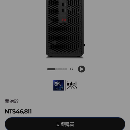
k
S
t
a
t
Lenovo ThinkStation P3 Ultra SFF Gen 2
(Intel)
i
+7
o
n
P
開始於
3
NT$46,811
U
立即購買