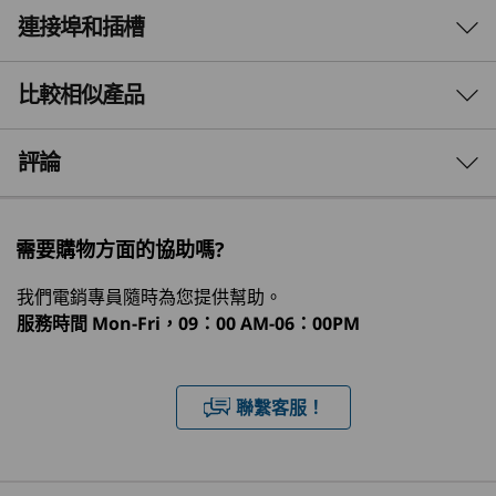
連接埠和插槽
效能
重新定義小型裝置的強大
力量
處理器
比較相似產品
®
最高搭載 Intel
Core™ Ultra 9（系列 2）與 Intel
透過精巧的智慧設計，體驗卓越效能。 這款工作
®
vPro
，最高搭載 24 個核心
3 Similiar products selected
評論
®
站搭載 Intel
Core™ Ultra（系列 2） 處理器與
®
Intel vPro
，並配備整合式 NPU 和 NVIDIA RTX™
作業系統
What specs do you want to compare?
顯示卡，提供 AI 最佳化效能與極致靈活性，而且
Windows 11 專業版 — Lenovo 推薦商務用 Windows 11
需要購物方面的協助嗎?
機殼總體積不到 4L。
專業版
處理器
作業系統
記憶體
儲存裝置
Select 
Windows 11 IoT Enterprise LTSC
我們電銷專員隨時為您提供幫助。
Windows 11 家用版
服務時間
Mon-Fri，09：00 AM-06：00PM
1
-
電源按鈕
®
Ubuntu Linux
*
正在瀏覽
®
®
Red Hat
Enterprise Linux
**
Lenovo
ThinkStation
ThinkSta
聯繫客服！
2
-
耳機 / 麥克風組合
ThinkStation
P3 Tiny Gen 2
P7 (Intel
P3 Ultra SFF
(Intel)
Tower
* 部分版本可通過預先載入提供
Gen 2 (Intel)
Worksta
** 部分版本已認證
3
-
2 個 USB-C® (USB4® 20Gbps) – 僅限資料傳輸