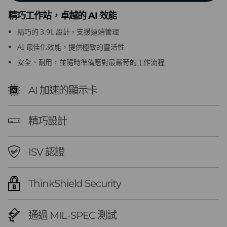
l
精巧工作站，卓越的 AI 效能
t
精巧的 3.9L 設計，支援遠端管理
AI 最佳化效能，提供極致的靈活性
r
安全、耐用，並隨時準備應對最嚴苛的工作流程
a
AI 加速的顯示卡
S
F
精巧設計
F
ISV 認證
G
ThinkShield Security
e
n
通過 MIL-SPEC 測試