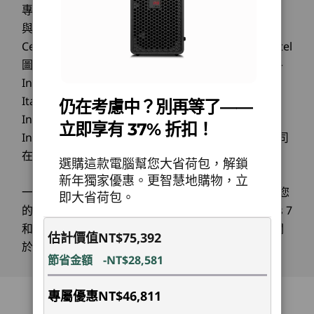
Explore All 工作站
®
content, and certifications like ENERGY STAR
9.0
題，無須犧牲空間或能耗。
專屬的註冊商標，版權所有。Microsoft，Windows
連接性
and TCO 10.0.
與 Vista 是微軟公司專屬的註冊商標。Ultrabook、
What are the memory and storage capabilities?
Celeron、Celeron Inside、Core Inside、Intel、Intel
連接埠/插槽
This workstation supports copious amounts of
圖誌、Intel Atom、Intel Atom Inside、Intel Core、
前方：
RAM and internal storage. It allows flexibility for
Intel Inside、Intel Inside 圖誌、Intel vPro、
USB-A (USB 10Gbps)
both NVMe SSDs and SATA HDDs to suit a wide
Itanium、Itanium Inside、Pentium、Pentium
仍在考慮中？別再等了——
range of professional needs.
®
®
2 個 USB-C
(USB4
20Gbps) –
Inside、vPro Inside、Xeon、Xeon Phi、Xeon
Is this workstation secure for enterprise
立即享有 37% 折扣！
僅限資料傳輸耳機/
environments?
Inside 和英特尔傲腾是 Intel Corporation 或其子公司
在美國和/或其它國家的商標。
Yes, it includes ThinkShield security features such
麥克風組合後方：
選購這款電腦幫您大省荷包，解鎖
as a discrete TPM 2.0 chip, BIOS power-on
4 個 USB-A (USB 10Gbps)
新年獨家優惠。更智慧地購物，立
passwords, self-healing BIOS, and optional
一般：
瀏覽由Microsoft提供的主要訊息
可能適用於您
3 個 DisplayPort™ 1.4
即大省荷包。
features like chassis intrusion detection to ensure
的購買，包括Windows 10、Windows 8、Windows 7
®
Optional: USB-C
（Thunderbolt™ 4，USB 40Gbps）乙
robust protection.
和潛在的升級/降級的主要資訊。聯想公司不作任何關
顯示器、鍵盤和滑鼠為選配，單獨銷售。
太網
估計價值
NT$75,392
於第三方產品或服務的聲明或保證。
路 (RJ45)
節省金額
-NT$28,581
選配**：最高 4 個串行***
極致的多功能性
專屬優惠
NT$46,811
適合各行各業的效能
*USB 連接埠傳輸速度為估計值，並取決於許多因素，例如主機/周邊裝置的處理能力、檔案屬
回到頂部