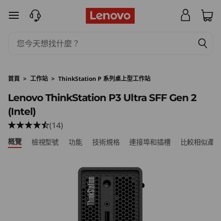
L
跳至主要內容
e
n
o
首頁
>
工作站
>
ThinkStation P 系列桌上型工作站
v
Lenovo ThinkStation P3 Ultra SFF Gen 2
(Intel)
o
(14)
T
概覽
檢視型號
功能
技術規格
連接埠和插槽
比較相似產
h
i
n