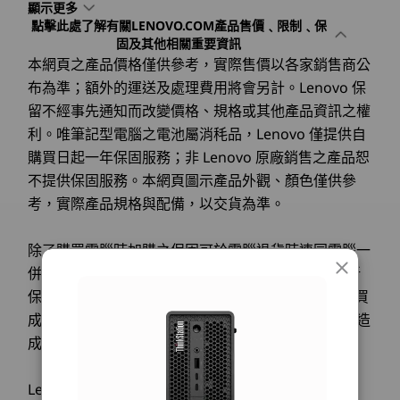
Pro
Pro for
®
處理器與 Intel vPro
，提供先進的 AI 功
顯示更多
總儲存容量
®
進的
Workstati
Powered by Intel
Core™ Ultra (Series 2)
點擊此處了解有關LENOVO.COM產品售價﹑限制﹑保
能，並配備專用 NPU、CPU 和 GPU，最
最高 4 個硬碟；最多 4 個 M.2 = 16TB*
中，輕
®
processors with Intel vPro
and NVIDIA RTX™ 4000
固及其他相關重要資訊
高 335 TOPS。 非常適合嚴苛的工作流
SFF Ada Generation graphics, it delivers
本網頁之產品價格僅供參考，實際售價以各家銷售商公
記憶體
記憶體
程，包括架構設計、財務分析和 AI 驅動的
exceptional performance for demanding tasks like
選配 M.2 新增卡（最高 4TB）增加額外儲存空間。
Up to 128GB
Up to 1TB
布為準；額外的運送及處理費用將會另計。Lenovo 保
任務。
AI inferencing, 3D modeling, and simulation.
DDR5, 6400MT/s
留不經事先通知而改變價格、規格或其他產品資訊之權
RAID
Who is the ThinkStation P3 Ultra SFF Gen 2 built
利。唯筆記型電腦之電池屬消秏品，Lenovo 僅提供自
儲存裝置
儲存裝置
M.2 = 0 / 1 / 5
for?
購買日起一年保固服務；非 Lenovo 原廠銷售之產品恕
Up to 14TB
Up to 4 x 
internal storage
PCIe NVMe
This workstation is ideal for professionals like
強大的組合 AI 加速功能
不提供保固服務。本網頁圖示產品外觀、顏色僅供參
音訊
architects, engineers, educators, and researchers
考，實際產品規格與配備，以交貨為準。
®
Realtek
體驗 AI 提升的生產力、
who need power-packed performance for
complex workflows. It’s also perfect for creative
除了購買電腦時加購之保固可於電腦退貨時連同電腦一
創意與安全性
電源供應裝置
professionals managing high-performance
併退貨。單獨於官網購買之保固服務(延長保固或更新
rendering and real-time simulations.
170W 輕薄（90% 能效）
Does the ThinkStation P3 Ultra SFF Gen 2
保固)並不符合7天網購鑑賞期適用範圍；一旦下單購買
ThinkStation P3 Ultra SFF Gen 2 工作站結合整合
230W （90% 能效）
support sustainability initiatives?
成功，當下保固立即生效，售出後無法接受退換貨，造
®
選購
選
式 Intel
NPU，與 NVIDIA RTX™ 4000 SFF Ada
330W （90% 能效）
成不便，敬請見諒。
Yes! The system features 85% post-consumer
Generation 顯示卡，提供無可比擬的 AI 推論能
規格可能因地區/機型而有所不同。
content (PCC) recycled plastic in its front and rear
力，CPU 和 GPU 結合最高 335 TOPS 的 AI 效
bezels, sustainable packaging with 90% recycled
能。 處理從深度學習模型到即時分析的所有問
Lenovo 聯想標誌與 IdeaPad 是聯想 ©2008 Lenovo