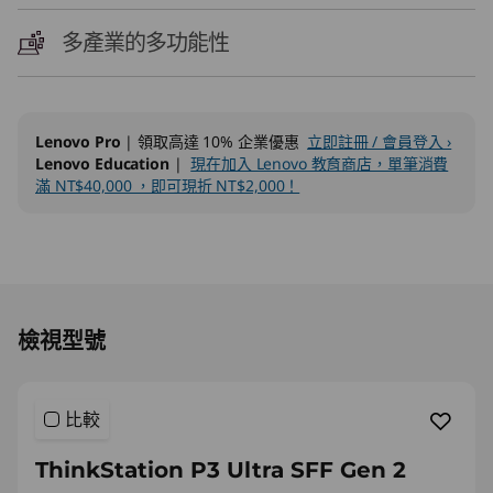
2
多產業的多功能性
(
I
n
Lenovo Pro
| 領取高達 10% 企業優惠
立即註冊 / 會員登入 ›
Lenovo Education
|
現在加入 Lenovo 教育商店，單筆消費
滿 NT$40,000 ，即可現折 NT$2,000！
t
e
l
Original Price 75392.00 TWD Discounted Pric
)
檢視型號
比較
ThinkStation P3 Ultra SFF Gen 2