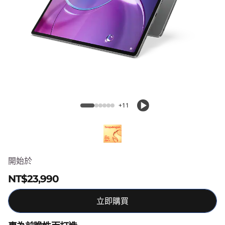
T
a
b
P
r
Lenovo Idea Tab Pro Gen 2
o
+11
G
e
開始於
n
NT$23,990
2
立即購買