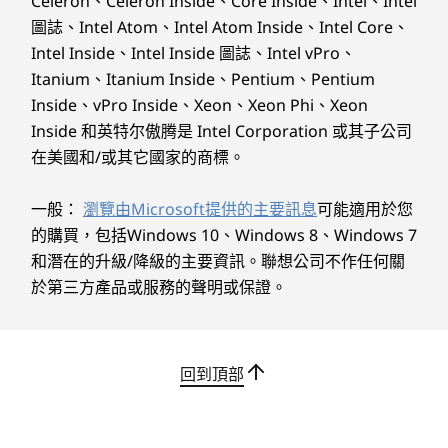
Celeron、Celeron Inside、Core Inside、Intel、Intel
Lenovo Idea Tab Pro Gen 2 平板電腦不僅適合學習，
感應器
®
圖誌、Intel Atom、Intel Atom Inside、Intel Core、
更是一款強大的裝置。 由 Snapdragon
8s Gen 4 行
加速器
動平台和 Adreno™ 825 顯示晶片提供支援，可輕鬆處
Intel Inside、Intel Inside 圖誌、Intel vPro、
RGB 感應器
理多工作業與遊戲。144Hz 重新整理速率確保流暢的
Itanium、Itanium Inside、Pentium、Pentium
陀螺儀
®
視覺效果，而四組 JBL 喇叭搭載 Dolby Atmos
，提供
Inside、vPro Inside、Xeon、Xeon Phi、Xeon
霍爾感應器
令人驚豔的沉浸式音效。 無論是工作還是娛樂，都能
Inside 和英特尔傲腾是 Intel Corporation 或其子公司
助您始終領先一步。
規格可能因地區/型號而異。
在美國和/或其它國家的商標。
Lenovo Idea Tab Pro Gen 2 平板電腦是否會收到
Android 更新？
一般：
瀏覽由Microsoft提供的主要訊息
可能適用於您
我們重視經久耐用的體驗。Lenovo Idea Tab Pro Gen
設計
的購買，包括Windows 10、Windows 8、Windows 7
2 平板電腦出廠即搭載 Android™ 16 並保證提供兩項
和潛在的升級/降級的主要資訊。聯想公司不作任何關
主要作業系統升級，最高可升級至 Android™ 18。此
顯示器
外，將持續提供至 2030 年的四年安全性修補更新。 這
於第三方產品或服務的聲明或保證。
13 吋 3.5K (3540 x 2190) LCD、16:10 長寬比、144Hz、
項承諾確保您的裝置安全、處於最新狀態且可長期使
319 PPI、99% DCI-P3、600 尼特 (標準)、800 尼特高亮度
用。
模式
霧面版：13 吋 3.5K (3540 x 2190) LCD、16:10 長寬比、
回到頂部
144Hz 、319PPI、99% DCI-P3、600 尼特 (標準)、800 尼
特 (高亮度模式)、紙質般的防眩光顯示器
配件依套組與