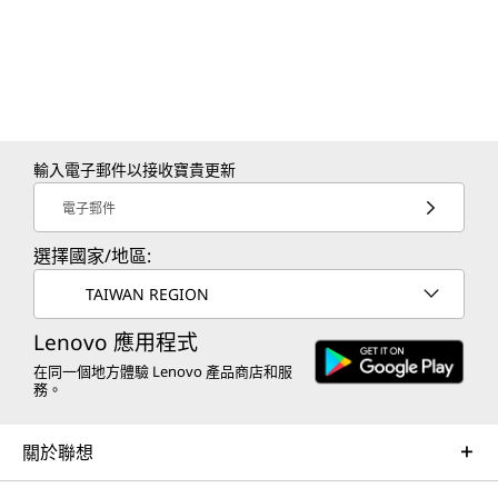
強大的電池效能
輸入電子郵件以接收寶貴更新
電子郵件
電力滿格、動力不斷。
選擇國家/地區:
透過 Lenovo Idea Tab Pro Gen 2 平板電腦為您一
TAIWAN REGION
天的學習注入動能。強大的電池效能確保您從第一
堂課到挑燈夜讀都能保持連線且高效工作。需要電
Lenovo 應用程式
力提升時，45W 快速充電可讓您迅速恢復完整電
在同一個地方體驗 Lenovo 產品商店和服
量，絕不錯過任何重要時刻。
務。
關於聯想