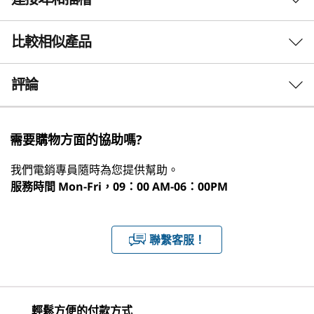
效能表現
習而打造，透過 AI 驅動的工具，助您整理、呈現
並吸收更多內容。 一切都呈現在生動的 13 吋 3.5K
處理器
比較相似產品
顯示器上。
®
Snapdragon
8s Gen 4 (SM8735P) 行動平台
3 Similiar products selected
評論
作業系統
Android™ 16
What specs do you want to compare?
可升級到 Android™ 18
需要購物方面的協助嗎?
處理器
作業系統
記憶體
儲存裝置
顯示器
神經處理單元 (NPU)
立即觀看
我們電銷專員隨時為您提供幫助。
®
Quallcomm
Hexagon™ NPU
服務時間
Mon-Fri，09：00 AM-06：00PM
1
-
電源按鈕
正在瀏覽
顯示晶片
Lenovo Idea
Lenovo Idea
Lenovo 
®
Qualcomm
Adreno™ 825
聯繫客服！
Tab Pro Gen 2
Tab Tablet
2
-
Dolby Atmos® 調校喇叭
(47)
(655)
(1
記憶體
最高 12GB
3
-
彈簧接點
輕鬆方便的付款方式