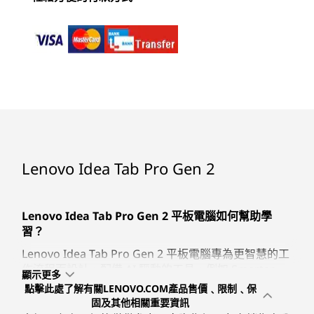
儲存裝置
4
-
USB-C® (USB 5Gpbs) 支援 Power Delivery 3.0 和
高達 512GB
DisplayPort™ 1.4a
電池
開始於
開始於
開始於
10200mAh（標準值）
5
-
音量鍵
NT$23,990
NT$6,991
NT$4,9
支援 45W 快充
配件依套組與地區而異。
SMARTER READER
音訊
6
-
麥克風
處理器
處理器
處理器
Snapdragon® 8s
MediaTek
MediaTek 
Smarter Reader、Smarter Notes
4 個 JBL 喇叭
Gen 4 Mobile
Dimensity 6300
G85, Octa-
Lenovo Idea Tab Pro Gen 2
®
Platform
octa-core
x A75 @ 2
Dolby Atmos
7
-
支援 Tab Pen Plus 磁吸收納
透過支援多達 42 種文件格式的 Smarter
透過 
processor
6 x A55 @ 
Reader*，學習節奏流暢不中斷。用心形
為簡潔
攝影機
或星形標記或圈出關鍵想法，即可自動儲
精修並儲
Lenovo Idea Tab Pro Gen 2 平板電腦如何幫助學習？
Lenovo Idea Tab Pro Gen 2 平板電腦如何幫助學
作業系統
作業系統
作業系統
8
-
MicroSD 插槽
背面：13MP 自動對焦
存到 Lenovo Notepad。畫圈再打上一個
到檢
Android 16
Android 15
Android™ 
習？
正面：8MP 固定對焦
問號，即可啟動 AI 解說，立即獲得清楚說
(Upgradabl
Lenovo Idea Tab Pro Gen 2 平板電腦專為更智慧的工
and 16)
明。
作流程而設計，配備 AI 驅動的工具，例如 Smarter
規格可能因地區/型號而異。
顯示更多
*語言支援包括簡體中文、繁體中文、英文、法文、德文、西班牙
Reader 和 Lenovo AI Notes。 您可以為冗長的文件製
點擊此處了解有關LENOVO.COM產品售價﹑限制﹑保
記憶體
記憶體
記憶體
文、葡萄牙文、義大利文和日文。
作摘要、即時釐清難懂的段落，還能把雜亂的手寫筆記
固及其他相關重要資訊
Up to 12GB
Up to 8GB
4GB