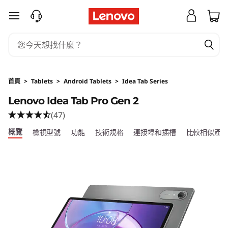
L
跳至主要內容
e
n
o
首頁
>
Tablets
>
Android Tablets
>
Idea Tab Series
v
Lenovo Idea Tab Pro Gen 2
(47)
o
概覽
檢視型號
功能
技術規格
連接埠和插槽
比較相似產
I
d
e
a