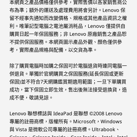
轉換成條理分明的文字。幫助您更快地消化資訊，這樣
連線能力
本網頁之產品價格僅供參考，實際售價以各家銷售商公
您就能保持專注，不會被繁枝末節所困擾。
布為準；額外的運送及處理費用將會另計。Lenovo 保
儲存裝置
儲存裝置
儲存裝置
我是否可以將 Lenovo Idea Tab Pro Gen 2 平板電腦
連接埠/插槽
Up to 512GB
Up to 256GB
Up to 128
留不經事先通知而改變價格、規格或其他產品資訊之權
與其他裝置一起使用？
專為您的學習方式而設計
(Expandab
®
利。唯筆記型電腦之電池屬消秏品，Lenovo 僅提供自
USB-C
(USB 5Gpbs) 支援 Power Delivery 3.0 和
MicroSD ca
當然。 透過 Smart Connect，您可以透過平板電腦、
看得清晰。聽得詳盡。保
DisplayPort™ 1.4a
購買日起一年保固服務；非 Lenovo 原廠銷售之產品恕
電腦和智慧型手機將數位生活統一。您可以輕鬆分享檔
MicroSD 插槽
不提供保固服務。本網頁圖示產品外觀、顏色僅供參
案、將應用程式串流到更大的螢幕，甚至直接從平板電
選購
選
持專注。
彈簧接點
考，實際產品規格與配備，以交貨為準。
腦回覆訊息。 打破裝置之間的隔閡，確保無論使用哪
種螢幕，學習資料與社交生活都唾手可得。
Lenovo Idea Tab Pro Gen 2 平板電腦是否支援即時
USB 連接埠傳輸速度為估計值，並取決於許多因素，例如主機/周邊裝置的處理能力、檔案屬
除了購買電腦時加購之保固可於電腦退貨時連同電腦一
轉錄？
Explore All Tablets
性、系統配置和作業環境；實際速度會有所不同，可能不如預期。
併退貨。單獨於官網購買之保固服務(延長保固或更新
PURESIGHT PRO 顯示螢幕
LENOV
是，配備 Lenovo AI Live Transcript 功能。這款工具
保固)並不符合7天網購鑑賞期適用範圍；一旦下單購買
無線通訊
會在您學習時傾聽，提供即時語音轉文字和即時翻譯，
成功，當下保固立即生效，售出後無法接受退換貨，造
更清晰的視野，更明亮的焦
聽得
支援超過 40 種語言。 它會完整記錄每一句話，讓你能
WiFi 7*
成不便，敬請見諒。
「聽得到、記得住、真正掌握」，不必再手忙腳亂地逐
®
Bluetooth
6
字抄寫。一款顛覆性的裝置，適合快節奏的講座與研討
點
握。
Lenovo 聯想標誌與 IdeaPad 是聯想 ©2008 Lenovo
會。
*WiFi 7 需要 Windows 11 作業系統，以及獨立的 WiFi 7 路由器和/或其他網路裝置，才能滿
我可以從 Lenovo Idea Tab Pro Gen 2 平板電腦獲得
專屬的註冊商標，版權所有。Microsoft，Windows
足完整的 WiFi 7 要求。可向後相容先前的 WiFi 標準，僅在支援 WiFi 7 的國家/地區提供。
何種效能？
與 Vista 是微軟公司專屬的註冊商標。Ultrabook、