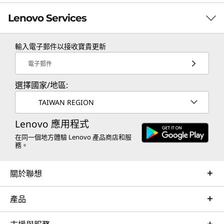
Lenovo Services
輸入電子郵件以接收寶貴更新
TruScale Services
電子郵件
Leverage real-time monitoring, 24x7 incident response,
選擇國家/地區:
and problem resolution, all through a single point of
contact. Quarterly health checks ensure ongoing
TAIWAN REGION
optimization and business innovation. Lenovo provides
remote active monitoring of hardware in the
Lenovo 應用程式
customer’s data center, enabling ongoing performance
在同一個地方體驗 Lenovo 產品商店和服
務。
and productivity.
Learn more
關於聯想
產品
AI Services
Get from an idea to a pre-production AI solution in just