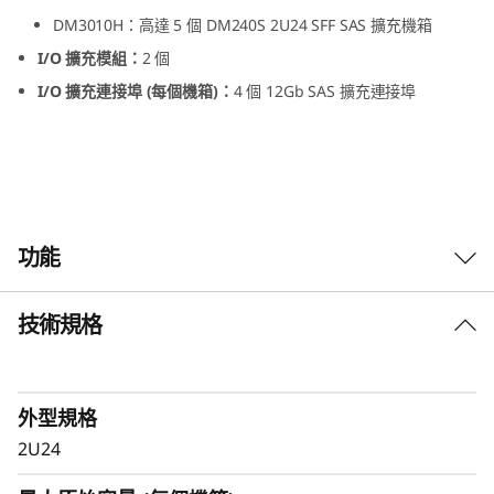
S
DM3010H：高達 5 個 DM240S 2U24 SFF SAS 擴充機箱
I/O 擴充模組：
2 個
F
I/O 擴充連接埠 (每個機箱)：
4 個 12Gb SAS 擴充連接埠
F
S
A
S
功能
S
技術規格
ThinkSystem DM240S 2U24 SFF SAS SSD
S
擴充機箱
ThinkSystem DM240S 擴充機箱為 ThinkSystem
D
外型規格
DM 系列全快閃和混合儲存陣列結合密集且可靠的
儲存容量。
2U24
擴
ThinkSystem DM240S 可與您的業務一起成長，