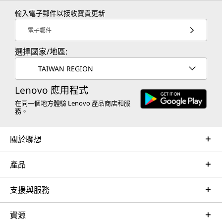
輸入電子郵件以接收寶貴更新
TruScale Services
電子郵件
Leverage real-time monitoring, 24x7 incident response,
選擇國家/地區:
and problem resolution, all through a single point of
contact. Quarterly health checks ensure ongoing
TAIWAN REGION
optimization and business innovation. Lenovo provides
remote active monitoring of hardware in the
Lenovo 應用程式
customer’s data center, enabling ongoing performance
在同一個地方體驗 Lenovo 產品商店和服
務。
and productivity.
Learn more
關於聯想
產品
AI Services
Get from an idea to a pre-production AI solution in just
支援與服務
weeks. Optimized for NVIDIA AI Enterprise and
leveraging accelerators like NVIDIA NIMs, Lenovo AI
資源
Fast Start for Enterprise accelerates use case