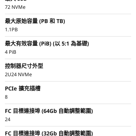
72 NVMe
最大原始容量 (PB 和 TB)
1.1PB
最大有效容量 (PiB) (以 5:1 為基礎)
智慧且全面的資料管理能力
4 PiB
統一架構透過一個管理介面無縫管理區塊、檔案和
物件工作負荷，無論是在地端或雲端，都能提供高
控制器尺寸外型
效無縫的使用者體驗。滿足現代工作負荷的需求，
2U24 NVMe
並消除資訊孤島和瓶頸，實現大規模管理簡便性。
PCIe 擴充插槽
8
FC 目標連接埠 (64Gb 自動調整範圍)
24
FC 目標連接埠 (32Gb 自動調整範圍)