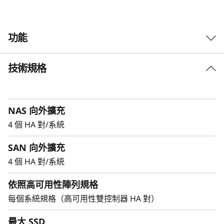
儲
功能
存
陣
技術規格
平衡效能與效率
列
DM5200F 是需要更多效能和容量之中型企業的理
想之選，速度與上一代系統相比提高了 91%，因
NAS 向外擴充
此成為企業在尋求平衡效能與成本效益的多功能選
擇。實現卓越的儲存裝置效率，同時提供任務關鍵
4 個 HA 對/系統
型工作負荷所需的一致效能。
SAN 向外擴充
4 個 HA 對/系統
依照高可用性陣列規格
每個系統規格（高可用性雙控制器 HA 對）
最大 SSD