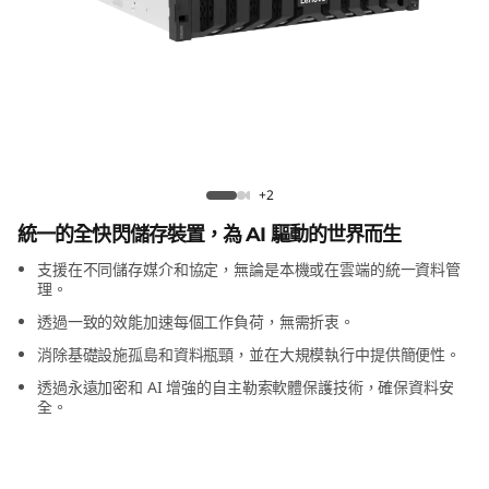
m
D
M
5
2
ThinkSystem DM5200F All-Flash Array
+2
0
統一的全快閃儲存裝置，為 AI 驅動的世界而生
支援在不同儲存媒介和協定，無論是本機或在雲端的統一資料管
0
理。
F
透過一致的效能加速每個工作負荷，無需折衷。
消除基礎設施孤島和資料瓶頸，並在大規模執行中提供簡便性。
全
透過永遠加密和 AI 增強的自主勒索軟體保護技術，確保資料安
全。
快
閃