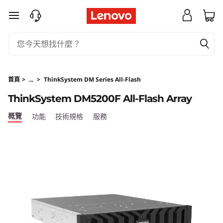
T
跳至主要內容
h
i
n
首頁
>
...
>
ThinkSystem DM Series All-Flash
k
ThinkSystem DM5200F All-Flash Array
S
概覽
功能
技術規格
服務
y
s
t
e