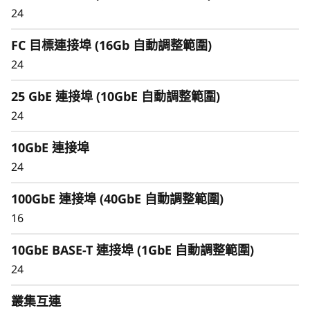
24
FC 目標連接埠 (16Gb 自動調整範圍)
24
25 GbE 連接埠 (10GbE 自動調整範圍)
保持資料可用性與安全性，提供業界領先的資料保
24
護技術
資料安全是任何組織的優先關注點。保護您的寶貴
10GbE 連接埠
資料免受勒索病毒和其他外部網路攻擊，以及內部
24
威脅，確保資料可供使用、消除中斷，並快速從失
效狀況中復原。
100GbE 連接埠 (40GbE 自動調整範圍)
16
永遠加密和即時自主勒索病毒偵測透過嵌入式機器
學習模型增強，保護您在地端和雲端的敏感資料。
10GbE BASE-T 連接埠 (1GbE 自動調整範圍)
24
叢集互連