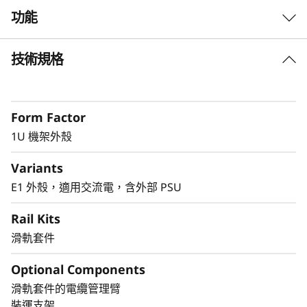
功能
技術規格
密集型 1U 機架安裝解決方案
此外殼可在 1U 機架空間中支援兩個 ThinkEdge
SE350 系統可在標準的伺服器環境中部署 SE350。
Form Factor
1U 機架外殼
Variants
安全有保障
E1 外殼，適用交流電，含外部 PSU
E1 外殼支援裝運支架和機架除塵過濾器，以收集
灰塵並防止意外觸碰連接埠和電源按鈕
Rail Kits
滑軌套件
Optional Components
SE350 其他適用的安裝解決方案
滑軌套件的電纜管理臂
SE350 有多種安裝方法。 請閱讀 Lenovo Press 產
裝運支架