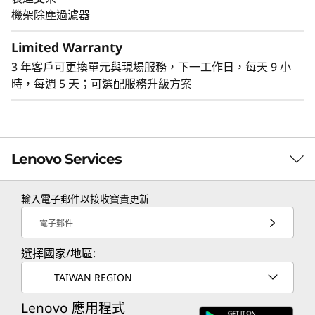
品指南以瞭解其他安裝解決方案。
機架除塵過濾器
E2 外殼 (短深度外殼)
桌面安裝
Limited Warranty
壁式安裝
3 年客戶可更換單元與現場服務，下一工作日，每天 9 小
天花板安裝
時，每週 5 天；可選配服務升級方案
DIN 安裝
堆疊安裝
書架安裝
Lenovo Services
輸入電子郵件以接收寶貴更新
TruScale Services
電子郵件
Leverage real-time monitoring, 24x7 incident response,
選擇國家/地區:
and problem resolution, all through a single point of
contact. Quarterly health checks ensure ongoing
TAIWAN REGION
optimization and business innovation. Lenovo provides
remote active monitoring of hardware in the
Lenovo 應用程式