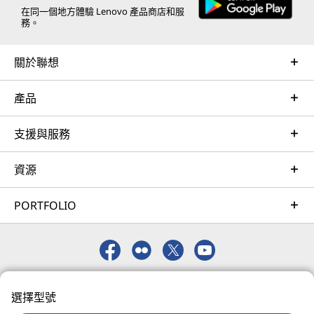
customer’s data center, enabling ongoing performance
在同一個地方體驗 Lenovo 產品商店和服
務。
and productivity.
Learn more
關於聯想
產品
AI Services
Get from an idea to a pre-production AI solution in just
支援與服務
weeks. Optimized for NVIDIA AI Enterprise and
leveraging accelerators like NVIDIA NIMs, Lenovo AI
資源
Fast Start for Enterprise accelerates use case
development and platform readiness for AI
PORTFOLIO
deployment at scale.
Learn more
© 2026 Lenovo。保留所有權利。
Managed Services
選擇型號
使用條款
隱私聲明
聯絡 Lenovo
網站地圖
Lenovo Managed Services supports your team with