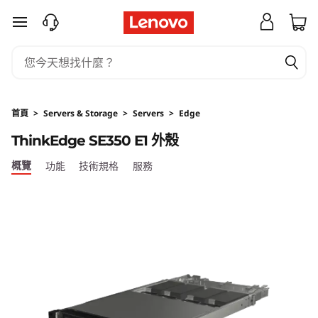
T
跳至主要內容
h
i
n
首頁
>
Servers & Storage
>
Servers
>
Edge
k
ThinkEdge SE350 E1 外殼
E
概覽
功能
技術規格
服務
d
g
e
S