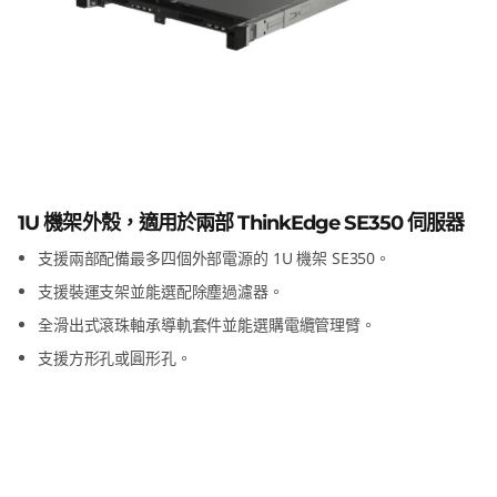
E
3
5
0
E
ThinkEdge SE350 E1 外殼
1U 機架外殼，適用於兩部 ThinkEdge SE350 伺服器
1
支援兩部配備最多四個外部電源的 1U 機架 SE350。
外
支援裝運支架並能選配除塵過濾器。
全滑出式滾珠軸承導軌套件並能選購電纜管理臂。
殼
支援方形孔或圓形孔。