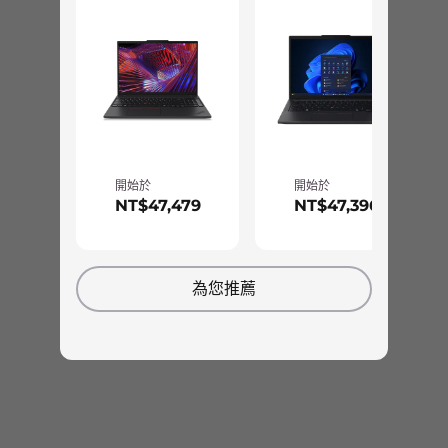
文字輸入。
合。
支援擴充基座
®
USB-C
3.0 基座
穩定、冷靜與安全性
®
USB-C
Thunderbolt™ 4 基座
為您的工作流程所量身打造的進階散熱管理和自動
調整電池增強功能，可以大為提升您的效率。
技術規格可能因地區/型號而異。
開始於
開始於
ThinkPad T14 Gen 5 筆電巧妙地配置於後方通風
NT$47,479
NT$47,396
孔，以確保在您處理運算工作時達到最佳的散熱效
率。此外，它還會根據您的工作狀況，在您最需要
設計
的時候延長電池續航力。具備 ThinkShield 安全
為您推薦
性，全面保護資料安全，配備與電源按鈕整合的晶
螢幕
片相符指紋辨識器，可以提供安全的裝置存取。
14" 2.8K (2880 x 1800) OLED，抗眩/抗反射，400 尼特亮
®
®
度，120Hz，100% DCI-P3，Dolby Vision
，Eyesafe
認
證低藍光，DisplayHDR 500 真黑色
14" 2.2K (2240 x 1400) IPS，抗眩，300 尼特亮度，100%
sRGB，TÜV 認證低藍光