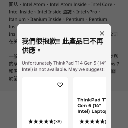
HDMI
2.1 (最高支援 4K@60Hz 解析度)
圖誌、Intel Atom、Intel Atom Inside、Intel Core、
複合式耳機/麥克風連接埠
Intel Inside、Intel Inside 圖誌、Intel vPro、
Optional Nano SIM
Itanium、Itanium Inside、Pentium、Pentium
Optional 智慧型讀卡機
Inside、vPro Inside、Xeon、Xeon Phi、Xeon
Inside 和英特尔傲腾是 Intel Corporation 或其子公司
USB 連接埠傳輸速度為估計值，並取決於許多因素，例如主機/週邊裝置的處理能力、檔案屬
我們很抱歉!! 此產品已不再
在美國和/或其它國家的商標。
性、系統配置和作業環境；實際速度會有所不同，而且可能不如預期。
供應。
無線功能
一般：
瀏覽由Microsoft提供的主要訊息
可能適用於您
Unfortunately ThinkPad T14 Gen 5 (14″
®
的購買，包括Windows 10、Windows 8、Windows 7
Intel
WiFi 7
Intel) is not available. May we suggest:
包括輕鬆存取設計
和潛在的升級/降級的主要資訊。聯想公司不作任何關
®
Intel
WiFi 6E*
於第三方產品或服務的聲明或保證。
5G sub-6 eSIM**
我們重新設計的 ThinkPad 鍵盤現在包括觸覺標
4G LTE (CAT6 eSIM)**
記，以幫助視障人士更輕鬆找到正確的按鍵。我們
®
Bluetooth
5.3 (可能受到作業系統限制)
將 TrackPad 面積加大到 120 公釐/4.72ʺ。我們深
ThinkPad T14
愛的紅色 TrackPoint 仍然可以用來瀏覽，只要輕
回到頂部
Gen 6 (14″
點兩下即可開啟 ThinkPad TrackPoint 快速選單，
* 6GHz WiFi 6E 運作情況取決於作業系統的支援、支援 WiFi 6E 的路由器/AP/閘道，以及區域
Intel) Laptop
以最佳化視聽效果，設定防止靜音的警示，甚至可
性法規認證和頻譜分配。
(38)
(65)
以使用「聽寫工具列」來做筆記，方便進行語音轉
** 選配 WWAN 供應情況視地區而異，必須在購買時進行配置；這需要網路服務供應商來配