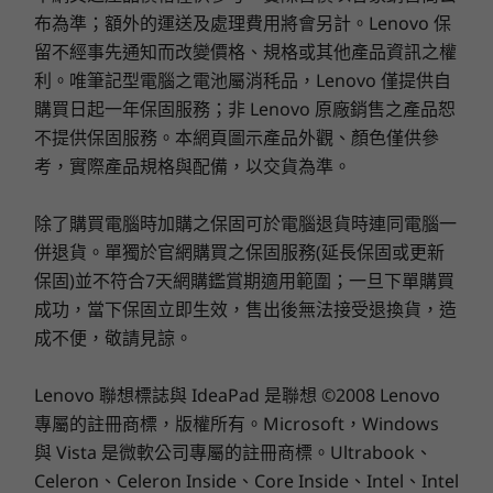
®
Dolby Voice
布為準；額外的運送及處理費用將會另計。Lenovo 保
個人風格選擇。
記憶體
記憶體
記憶體
10
-
複合式耳機/麥克風連接埠
雙陣列麥克風
Up to 64GB DDR5,
Up to 64GB DDR5
Up to 32G
留不經事先通知而改變價格、規格或其他產品資訊之權
5600Mhz, 2 x
6400MT/s,
利。唯筆記型電腦之電池屬消秏品，Lenovo 僅提供自
SODIMM
DIMM
購買日起一年保固服務；非 Lenovo 原廠銷售之產品恕
攝影機
不提供保固服務。本網頁圖示產品外觀、顏色僅供參
儲存裝置
儲存裝置
儲存裝置
5MP RGB 與紅外線 (IR) 網路攝影機，含防窺鏡頭蓋
Up to 2TB, dual
Up to 2TB M.2
Up to 2TB 
考，實際產品規格與配備，以交貨為準。
5MP RGB 網路攝影機含防窺鏡頭蓋
M.2 PCIe Gen4 x 4
PCIe Gen 4 x 4
Gen4x4 SS
SSD
除了購買電腦時加購之保固可於電腦退貨時連同電腦一
技術規格可能因地區/型號而異。
併退貨。單獨於官網購買之保固服務(延長保固或更新
選購
選
保固)並不符合7天網購鑑賞期適用範圍；一旦下單購買
成功，當下保固立即生效，售出後無法接受退換貨，造
連線功能
成不便，敬請見諒。
Explore All Laptops
連接埠/插槽
Lenovo 聯想標誌與 IdeaPad 是聯想 ©2008 Lenovo
2 個 USB-C® (Thunderbolt™ 4, USB 40Gbps)
專屬的註冊商標，版權所有。Microsoft，Windows
2 個 USB-A (USB 5Gbps, 1 always on)
與 Vista 是微軟公司專屬的註冊商標。Ultrabook、
乙太網路 (RJ45)
Celeron、Celeron Inside、Core Inside、Intel、Intel
®