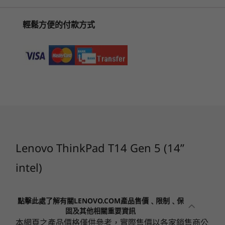
®
擇 Intel vPro
，享受多層次的安全性、專業級效
(157)
(38)
(6
能、可靠的穩定性和完整的 IT 管理。而且，只要
3
-
USB-A (USB 5Gbps)
輕鬆方便的付款方式
按一下按鍵即可啟動 Windows Copilot，可以調
記憶體
整 PC 設定，或是在專案之間切換，大為提升您的
最高搭載 64GB DDR5，2x SODIMM (5600Mhz)
4
-
乙太網路 (RJ45)
效率。
儲存裝置
最高配備 2TB，M.2 PCIe Gen4 x 4 SSD
5
-
Kensington Nano Security Slot™ 安全鎖插槽
開始於
開始於
NT$47,479
NT$47,
更上一層樓的視覺體驗，大膽而明亮
電池
6
-
USB-C® (Thunderbolt™ 4, USB 40Gbps)
52.5Whr (客戶可自行更換組件)
無論是觀賞還是創作，14” ThinkPad T14 Gen 5
處理器
處理器
處理器
39.3Whr
筆電都能讓您體驗到一流的內容品質。採用 3M 光
Up to Intel®
Up to AMD
Up to Inte
使用 65W 或更高功率的整流器進行快速充電 (充電 60 分鐘
Lenovo ThinkPad T14 Gen 5 (14”
學解決方案，可提升螢幕顯示效率，將亮度等級最
7
-
USB-C® (Thunderbolt™ 4, USB 40Gbps)
Core™ Ultra 7 H28
Ryzen™ AI Pro 7
Core™ Ultr
可達 80% 電量)
大化，並且同時降低耗電量。此外，它還有高達
/ U15, on Intel
350
(U15 & H28
intel)
vPro® platform
Intel vPro
2.8k 的 OLED 螢幕選項、窄邊框，以及 Dolby
8
-
HDMI® 2.1 (最高支援 4K@60Hz 解析度)
®
Vision
，可確保您享受豐富與鮮明的視覺效果。
音訊
作業系統
作業系統
作業系統
®
通過 Eyesafe
和 TÜV 低藍光防護認證，可防止
點擊此處了解有關LENOVO.COM產品售價﹑限制﹑保
Up to Windows 11
Up to Windows 11
Up to Win
2 個 2W 喇叭 (面向使用者)
固及其他相關重要資訊
9
-
USB-A (USB 5Gbps, always On)
Pro
Pro
Pro
眼睛在長時間工作時感到疲勞。此外，它不僅輕薄
Dolby Audio™
本網頁之產品價格僅供參考，實際售價以各家銷售商公
而且具有日蝕黑和月暈灰兩種高雅色彩，可供您依