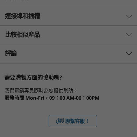
連接埠和插槽
效能
處理器
比較相似產品
最高搭載 Intel® Core™ Ultra 7 H28 / U15，採用 Intel
vPro®
3 Similiar products selected
評論
作業系統
What specs do you want to compare?
Windows 11 專業版 – Lenovo 推薦商務用 Windows 11 專
需要購物方面的協助嗎?
業版
處理器
作業系統
記憶體
儲存裝置
顯示器
Windows 11 家用版
隨時隨地可用的 AI 輔助生產力
我們電銷專員隨時為您提供幫助。
®
®
Ubuntu
Linux
服務時間
Mon-Fri，09：00 AM-06：00PM
®
搭載 Intel
Core™ Ultra 處理器，這款 14ʺ
正在瀏覽
Lenovo ThinkPad T14 Gen 5 筆電運用 AI 輔助生
1
-
Optional 智慧型讀卡機
顯示卡
產力，讓您體驗前所未有的最佳效能。專用 AI 引
ThinkPad T14
ThinkPad T16
ThinkPa
聯繫客服！
Gen 5 (14″
Gen 4 16 inch
Gen 6 (1
擎提供最佳化效能，包括低功耗神經處理單元
®
Intel
Arc™ 顯示卡 (搭載 H 系列處理器)
2
-
Optional Nano SIM
Intel)
AMD
Intel) L
(NPU)，讓您在未插電的情況下完成更多工作。選
®
Intel
整合式顯卡 (搭載 U 系列處理器)