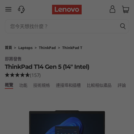
L
跳至主要內容
e
n
o
首頁
>
Laptops
>
ThinkPad
>
ThinkPad T
v
即將發售
ThinkPad T14 Gen 5 (14″ Intel)
o
(157)
T
概覽
功能
技術規格
連接埠和插槽
比較相似產品
評論
h
i
n