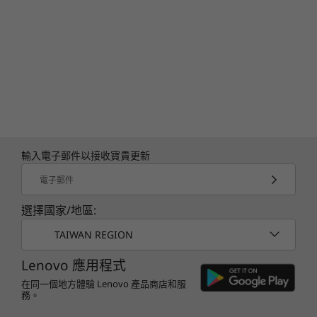
透過 Microsoft Windows Hello 提供零觸碰登入 (需要選購
紅外線攝影機)
預載軟體
Lenovo Commercial Vantage
Lenovo View
®
Intel
Unison™
ThinkPad TrackPoint 快速功能表
輸入電子郵件以接收寶貴更新
電子郵件
包裝內容
選擇國家/地區:
ThinkPad T14 Gen 5 (14” Intel) 筆電
®
®
TAIWAN REGION
USB-C
65W AC 整流器，薄型轉接頭或 USB-C
(65W 支
援快速充電)
Lenovo 應用程式
快速入門指南
在同一個地方體驗 Lenovo 產品商店和服
務。