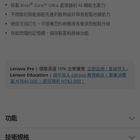
®
搭載 Intel
Core™ Ultra 處理器的 AI 輔助生產力
(
不間斷的效能搭配先進的散熱設計與長程電池續航力
1
絕佳可自訂化，可隨著您的商務增長需求而輕鬆升級
4
快如閃電的記憶體、儲存裝置和連線功能
”
i
Lenovo Pro
| 領取高達 10% 企業優惠
立即註冊 / 會員登入 ›
n
Lenovo Education
|
現在加入 Lenovo 教育商店，單筆消費
滿 NT$40,000 ，即可現折 NT$2,000！
t
e
l
功能
)
技術規格