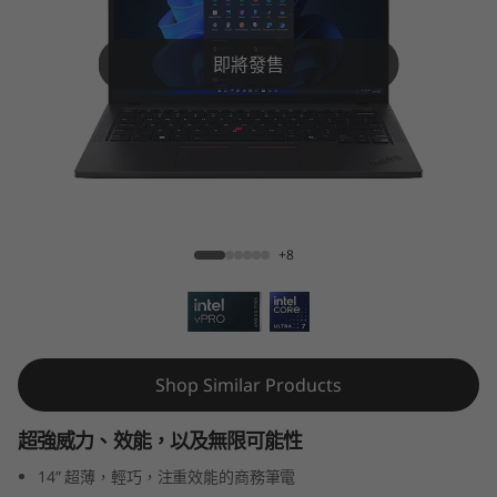
k
P
即將發售
a
d
T
ThinkPad T14 Gen 5 (14″ Intel)
1
+8
4
G
e
Shop Similar Products
n
超強威力、效能，以及無限可能性
5
14” 超薄，輕巧，注重效能的商務筆電