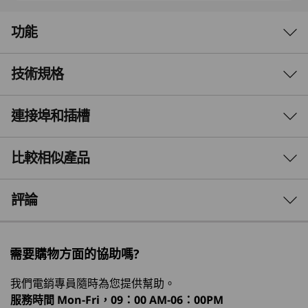
功能
技術規格
流暢設計，卓越效能
精巧結構搭配 AI 最佳化
連接埠和插槽
效能
的強大功能
處理器
比較相似產品
14” Lenovo ThinkPad P14s Gen 6 是我們最纖
最高 AMD Ryzen™ 9 HX PRO 370（最多 12 個核心）
薄、最輕便的行動工作站，搭載 AMD Ryzen™ AI
3 Similiar products selected
評論
作業系統
PRO 300 系列處理器，擁有出色的強大功能，提
供即時工作負載最佳化的 AI 效能。這款經認證的
Windows 11 專業版 - Lenovo 推薦商務用 Windows 11 專
Copilot+ 電腦搭載 AMD Radeon™ 整合式顯示
What specs do you want to compare?
業版
卡，實現密集的 AI 工作流程，進而提升生產力和
需要購物方面的協助嗎?
Windows 11 家用版
效率。
處理器
作業系統
記憶體
儲存裝置
顯示器
®
®
Fedora
Linux
*
我們電銷專員隨時為您提供幫助。
®
Ubuntu Linux
*
服務時間
Mon-Fri，09：00 AM-06：00PM