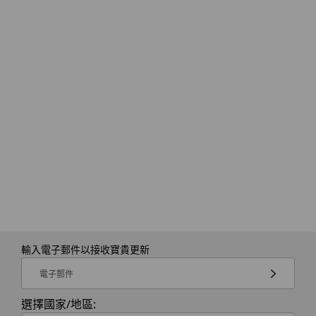
其他資訊
ThinkShield Security
獨立可信任平台模組 (dTPM) 2.0
Kensington Nano Security Slot™
Microsoft 安全核心電腦
PrivacyGuard（取決於顯示器）
自我修復 BIOS
智慧開機：晶片內匹配（MOC）指紋辨識器整合電源鍵
超聲波人體存在檢測（需要紅外線攝影機）
語音喚醒（上蓋開啟）
使用 Windows Hello 進行零接觸登入（需要選配紅外線攝
影機）
輸入電子郵件以接收寶貴更新
電子郵件
預先載入的軟體
Lenovo Commercial Vantage
選擇國家/地區:
Lenovo View