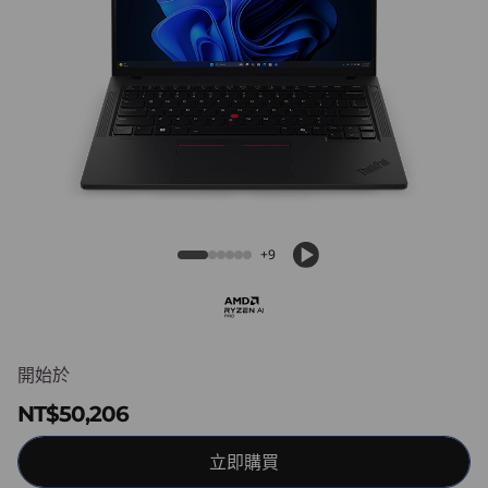
4
s
G
e
n
ThinkPad P14s Gen 6 (14″ AMD)
6
+9
(
1
4
開始於
NT$50,206
″
A
立即購買