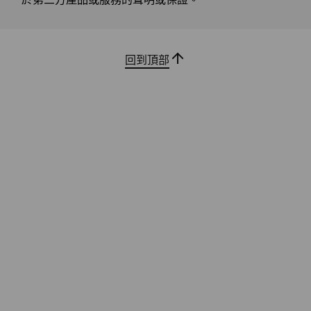
選配：智慧讀卡機
USB 連接埠傳輸速度為估計值，並取決於許多因素，例如主機/周邊裝置的處理能力、檔案屬
回到頂部
性、系統配置和操作環境；實際速度會有所不同，且可能低於預期。
無線通訊
WLAN：
WiFi 7 Mediatek MT7925
®
Bluetooth
5.4
選配 WWAN*：
Quectel CAT16 EM160R-GL GEN2 支援 eSIM
Quectel 5G RM520N-GL 支援 eSIM
精心設計，性能卓越
專為 M
選配：近距離通訊 (NFC)
P14s Gen 6 提升了產品開發工作流程，順
這款電腦
暢處理 CAD 和複雜模擬，實現穩定效能。
* 選配 WWAN 供應情況視地區而異，必須在購買時配置；需要網路服務供應商。
援 AM
獨立軟體供應商 (ISV) 認證的應用程式協助