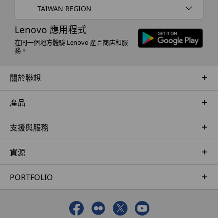
TAIWAN REGION
ThinkPad TrackPoint 快速選單
Office 365（試用版）
Lenovo 應用程式
在同一個地方體驗 Lenovo 產品商店和服
包裝內容
務。
ThinkPad P14s Gen 6 (14″ AMD) 行動工作站
®
USB-C
65W AC 變壓器
關於聯想
快速入門指南
產品
規格可能因地區/機型而有所不同。
支援與服務
資源
PORTFOLIO