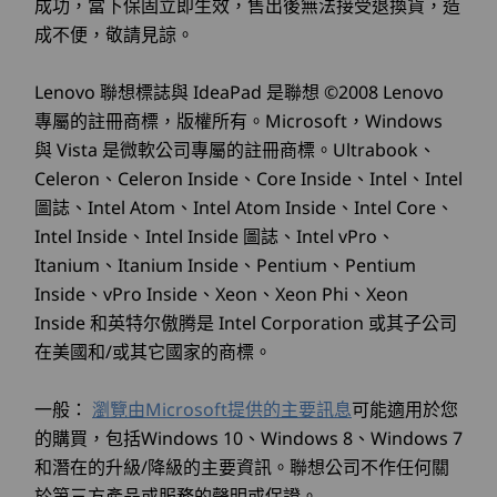
SSD
SSD
成功，當下保固立即生效，售出後無法接受退換貨，造
攝影機
professionals?
透過 Lenovo 首款 Copilot+ 行動工作站，提升您
成不便，敬請見諒。
5MP RGB 和紅外線（IR）配備網路攝影機隱私保護蓋
The AMD Radeon™ RDNA graphics built on
的生產力。配備專用的 AI 驅動神經網路處理單元
5MP RGB 配備網路攝影機隱私保護蓋
advanced AMD RDNA™ 3.5 Architecture & AMD
(NPU)，透過處理資料集、自動化重複性任務和最
Lenovo 聯想標誌與 IdeaPad 是聯想 ©2008 Lenovo
PRO Graphics Driver empower creative
選配：人體存在偵測
選購
選
佳化工作流程，徹底顛覆工作。享受頂尖效能，同
專屬的註冊商標，版權所有。Microsoft，Windows
professionals to work on media-heavy projects
時為最苛刻的任務提供卓越效率。
with smooth multitasking and fast
與 Vista 是微軟公司專屬的註冊商標。Ultrabook、
規格可能因地區/機型而有所不同。
responsiveness.
Celeron、Celeron Inside、Core Inside、Intel、Intel
Explore All Laptops
圖誌、Intel Atom、Intel Atom Inside、Intel Core、
Does the ThinkPad P14s support high-speed
連接性
collaboration?
Intel Inside、Intel Inside 圖誌、Intel vPro、
Itanium、Itanium Inside、Pentium、Pentium
Yes, it features advanced Wi-Fi 7, rapid data
連接埠/插槽
transfer with multiple ports, and up to 96GB of
Inside、vPro Inside、Xeon、Xeon Phi、Xeon
memory for efficient multitasking and
®
2 個 USB-C
（Thunderbolt™ 4，USB 40Gbps），支援
Inside 和英特尔傲腾是 Intel Corporation 或其子公司
collaboration.
Power Delivery 3.0 和 DisplayPort 1.4
在美國和/或其它國家的商標。
2 個 USB-A（USB 5Gbps）（1 個一律啟用）
乙太網路 (RJ45)
一般：
瀏覽由Microsoft提供的主要訊息
可能適用於您
®
HDMI
2.1（支援高達 4K@60Hz 解析度）
的購買，包括Windows 10、Windows 8、Windows 7
耳機/麥克風組合
和潛在的升級/降級的主要資訊。聯想公司不作任何關
您的創新與效能夥伴
選配：Nano SIM
於第三方產品或服務的聲明或保證。