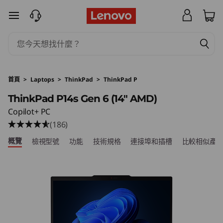
T
跳至主要內容
h
i
n
首頁
>
Laptops
>
ThinkPad
>
ThinkPad P
k
ThinkPad P14s Gen 6 (14″ AMD)
Copilot+ PC
P
(186)
a
概覽
檢視型號
功能
技術規格
連接埠和插槽
比較相似產
d
P
1