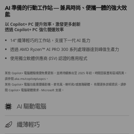
M
AI 準備的行動工作站 — 兼具時尚、便攜一體的強大效
能
D
以 Copilot+ PC 提升效率，激發更多創新
透過 Copilot+ PC 強化營運效率
)
14” 纖薄輕巧的工作站，支援下一代 AI 能力
透過 AMD Ryzen™ AI PRO 300 系列處理器達到峰值生產力
使用獨立軟體供應商 (ISV) 認證的應用程式
某些 Copilot+ 電腦體驗需要免費更新，並將持續推出至 2025 年初。時間因裝置和區域而異。
請參閱
aka.ms/copilotpluspcs
。
某些 Copilot+ 電腦功能需要攝影機、麥克風、喇叭和/或進階硬體。 有關更多詳細資訊，請參
閱
Copilot+ 電腦硬體需求 - Microsoft 支援
。
AI 驅動電腦
纖薄輕巧