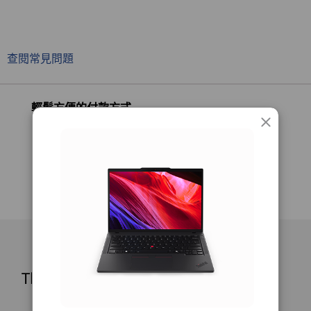
®
®
Red Hat
Enterprise Linux
**
正在瀏覽
1
-
智慧讀卡機（選配）
ThinkPad P14s
ThinkPad P14s
ThinkPa
*部分版本可通過預載提供
Gen 6 (14″
Gen 6 (14"
Gen 4 (1
查閱常見問題
**部分版本已獲認證
2
-
Nano SIM（選配）
AMD)
Intel)
AMD)
神經處理單元 (NPU)
(186)
(31)
(1
3
-
USB-A (USB 5Gbps)
輕鬆方便的付款方式
每秒高達 50 兆次運算 (TOPS) 的人工智慧效能
圖形
4
-
乙太網路 (RJ45)
基於 AMD RDNA™ 3.5 架構和 AMD PRO 顯示卡驅動程
式，最高搭載 AMD Radeon™ 890M 顯示卡*，最高可達
32 TOPS
5
-
Kensington Nano Security Slot™
開始於
開始於
開始於
*整合處理器
NT$50,206
NT$52,534
NT$50,
6
-
2 x USB-C® (Thunderbolt™ 4, USB 40Gbps)，配備電源
傳輸 3.0 和 DisplayPort 1.4
記憶體
ThinkPad P14s Gen 6 (14″ AMD)
處理器
處理器
最高 96GB* DDR5，2 個 SODIMM（5600MT/s)
Up to AMD
Up to AMD
7
-
HDMI® 2.1（最高支援 4K@60Hz 解析度）
Ryzen™ AI 9 HX
Ryzen™ AI
*部分版本僅限於 AMD Ryzen™ 7 PRO 350 和 5 PRO 340