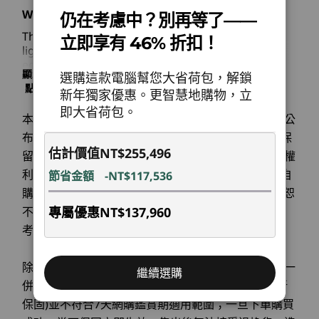
PRO 370
PRO 370
強大、高效又可靠
掌
The Lenovo ThinkPad P14s Gen 6 (14" AMD) is a lightwei
What is the Lenovo ThinkPad P14s Gen 6?
仍在考慮中？別再等了——
8
-
USB-A (USB 5Gbps)，一律開啟
AI 支援型桌機級
激
儲存空間
The Lenovo ThinkPad P14s Gen 6 (14" AMD) is a
立即享有 46% 折扣！
lightweight, AI-powered mobile workstation,
最高 2TB NVMe M.2 PCIe Gen4 x 4 SSD
作業系統
作業系統
行動工作站
equipped with AMD Ryzen™ AI PRO 300 Series
Up to Windows 11
Up to Win
9
-
耳機/麥克風組合
顯示更多
透過以 
選購這款電腦幫您大省荷包，解鎖
processors and AMD Radeon™ integrated
Pro or Ubuntu
Pro or Ub
電池
點擊此處了解有關LENOVO.COM產品售價﹑限制﹑保
Linux®
Linux®
graphics. It’s designed for professionals needing
Rad
新年獨家優惠。更智慧地購物，立
固及其他相關重要資訊
57Whr
performance and portability.
體驗強大的 AI 運算，搭載 AMD XDNA™
能。
即大省荷包。
本網頁之產品價格僅供參考，實際售價以各家銷售商公
52.5Whr*
技術的 AMD Ryzen™ AI PRO 300 系列處
計，
記憶體
記憶體
Who should use the ThinkPad P14s Gen 6?
布為準；額外的運送及處理費用將會另計。Lenovo 保
支援快速充電（60 分鐘可充至 80% 電量），需使用 65W
Up to 96GB*
Up to 96G
理器。憑藉驚人的處理能力，輕鬆處理 AI
估計價值
NT$255,496
DDR5, 2 x
DDR5, 2 x
It’s suited for engineers, architects, educators, and
留不經事先通知而改變價格、規格或其他產品資訊之權
或更高功率的變壓器
密集型工作負載以及複雜的工程和創意任
SODIMM
SODIMM
students working on complex tasks, CAD
利。唯筆記型電腦之電池屬消秏品，Lenovo 僅提供自
節省金額
-NT$117,536
務，並延長電池壽命。
(5600MT/s)
(5600MT/s
modeling, AI workloads, and multitasking projects.
購買日起一年保固服務；非 Lenovo 原廠銷售之產品恕
*僅適用於 AMD Ryzen™ 7 PRO 350 和 5 PRO 340
*Select versions
available with
How does the ThinkPad P14s perform with AI
不提供保固服務。本網頁圖示產品外觀、顏色僅供參
專屬優惠
NT$137,960
AMD Ryzen™ AI 7
音訊
tasks?
考，實際產品規格與配備，以交貨為準。
PRO 350 and 5
2 個 2W 喇叭（面向使用者）
PRO 340 only
自動化。最佳化。實現。
The ThinkPad P14s is a Copilot+ PC and
Dolby Audio™
incorporates an AI Neural Processing Unit (NPU)
除了購買電腦時加購之保固可於電腦退貨時連同電腦一
繼續選購
AI 支援的生產力 — 隨處
delivering premium computational performance,
®
儲存裝置
儲存裝置
Dolby Voice
併退貨。單獨於官網購買之保固服務(延長保固或更新
making it ideal for AI-enhanced workflows.
Up to 2TB NVMe
Up to 2TB
雙陣列麥克風
可用
保固)並不符合7天網購鑑賞期適用範圍；一旦下單購買
M.2 PCIe Gen4 x 4
M.2 PCIe G
How is the ThinkPad P14s for creative